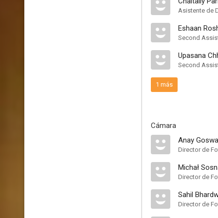
Chaitally Pa
Asistente de 
Eshaan Ros
Second Assist
Upasana Chh
Second Assist
1 más
Cámara
Anay Gosw
Director de Fo
Michał Sosn
Director de Fo
Sahil Bhardw
Director de Fo