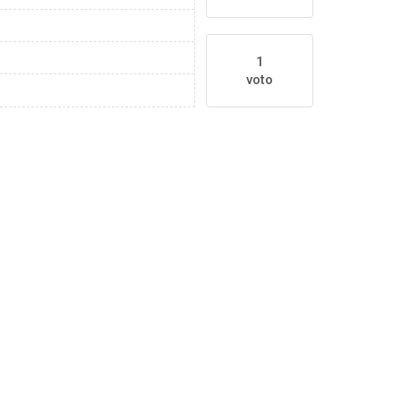
1
voto