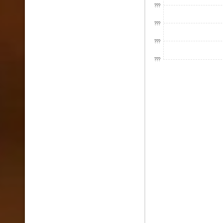
???
???
???
???