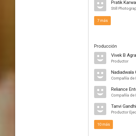
Pratik Karw
Still Photogra
7 más
Producción
Vivek B Agr
Productor
Nadiadwala 
Compañía de 
Reliance En
Compañía de 
Tanvi Gandh
Productor Eje
10 más