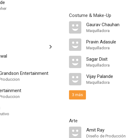
ade
pher
Costume & Make-Up
Gaurav Chauhan
Maquilladora
Pravin Adasule
Maquilladora
awal
Sagar Dixit
Maquilladora
Grandson Entertainment
Vijay Palande
Produccion
Maquilladora
tertainment
3 más
Produccion
i
cutivo
Arte
Amit Ray
Diseño de Producción