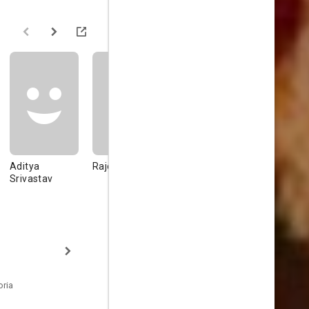
Aditya
Rajesh Sharma
Amit Sadh
Aditya
Srivastav
Srivastava
Raghunath
Lallan Singh
oria