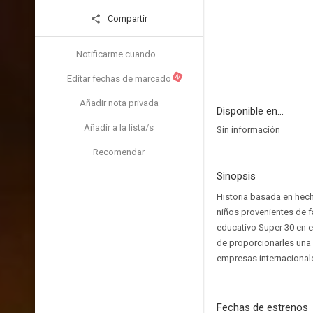
Compartir
Notificarme cuando...
N
Editar fechas de marcado
Añadir nota privada
Disponible en...
Añadir a la lista/s
Sin información
Recomendar
Sinopsis
Historia basada en hech
niños provenientes de f
educativo Super 30 en el
de proporcionarles una
empresas internacionale
Fechas de estrenos