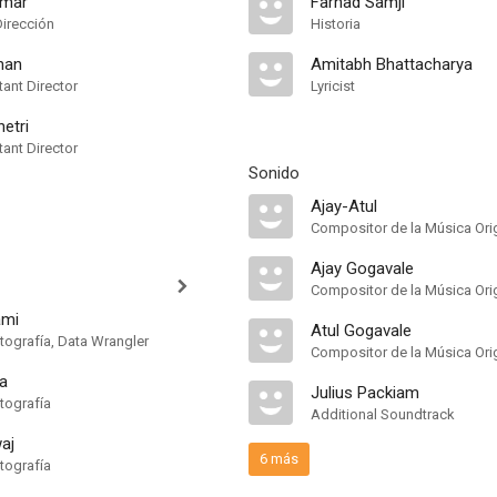
rmar
Farhad Samji
Dirección
Historia
han
Amitabh Bhattacharya
ant Director
Lyricist
etri
ant Director
Sonido
Ajay-Atul
Compositor de la Música Orig
Ajay Gogavale
Compositor de la Música Orig
ami
Atul Gogavale
tografía, Data Wrangler
Compositor de la Música Orig
a
Julius Packiam
tografía
Additional Soundtrack
aj
6 más
tografía