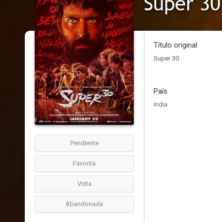
Super 30
Título original
Super 30
País
India
Pendiente
Favorita
Vista
Abandonada