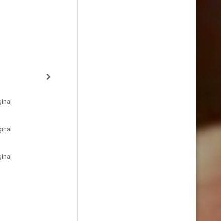
inal
inal
inal