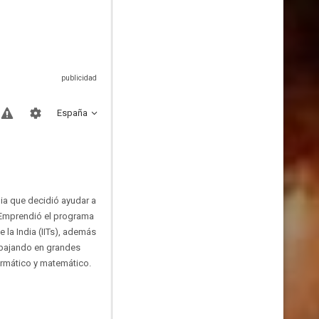
España
ia que decidió ayudar a
. Emprendió el programa
 la India (IITs), además
abajando en grandes
ormático y matemático.