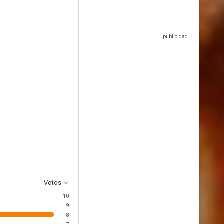
Votos
10
9
8