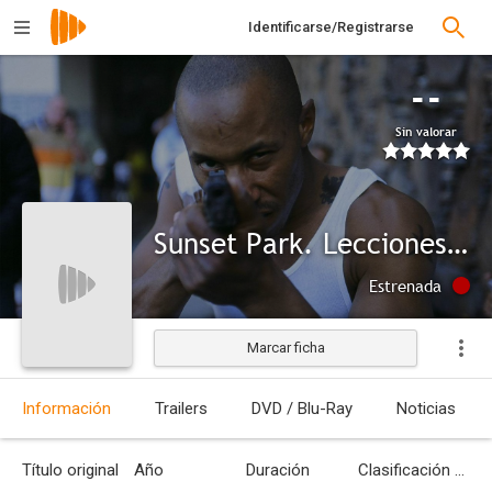
Identificarse/Registrarse
--
Sin valorar
Sunset Park. Lecciones para ganar
Estrenada
Marcar ficha
Información
Trailers
DVD / Blu-Ray
Noticias
Título original
Año
Duración
Clasificación por edades