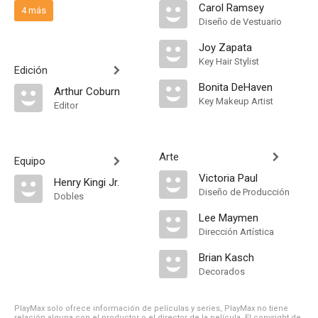
Carol Ramsey
4 más
Diseño de Vestuario
Joy Zapata
Key Hair Stylist
Edición
Bonita DeHaven
Arthur Coburn
Key Makeup Artist
Editor
Arte
Equipo
Victoria Paul
Henry Kingi Jr.
Diseño de Producción
Dobles
Lee Maymen
Dirección Artística
Brian Kasch
Decorados
PlayMax solo ofrece información de películas y series, PlayMax no tiene
relación alguna con el productor o el director de la película. El copyright de