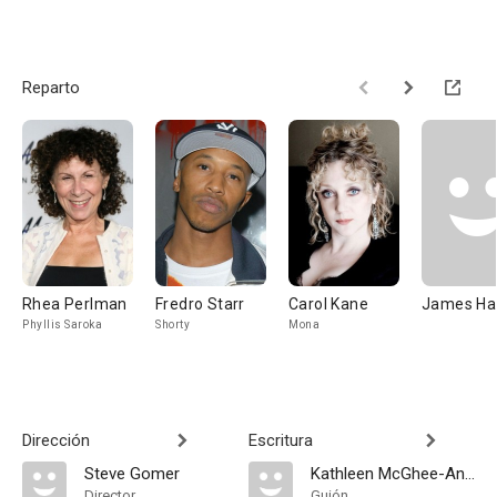
Reparto
Rhea Perlman
Fredro Starr
Carol Kane
James Har
Phyllis Saroka
Shorty
Mona
Dirección
Escritura
Steve Gomer
Kathleen McGhee-Anderson
Director
Guión