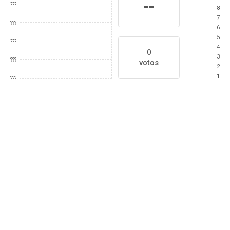
--
???
8
7
???
6
5
???
4
0
3
???
votos
2
1
???