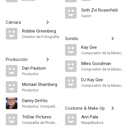
Seth Zvi Rosenfeld
Guión
Cámara
Robbie Greenberg
Director de Fotografía
Sonido
Kay Gee
Compositor de la Música Original
Producción
Miles Goodman
Dan Paulson
Compositor de la Música Original
Productor
DJ Kay Gee
Michael Shamberg
Compositor de la Música Original
Productor
Danny DeVito
Productor, Compañía de Produccion
Costume & Make-Up
TriStar Pictures
Ann Pala
Compañía de Produccion
Maquilladora