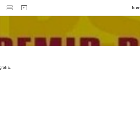
Iden
rafía.