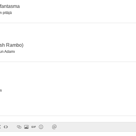
 fantasma
n pitäjä
Turist Ömer Arabistanda
Django – Fearless Man
Tilki Se
ish Rambo)
un Adamı
m