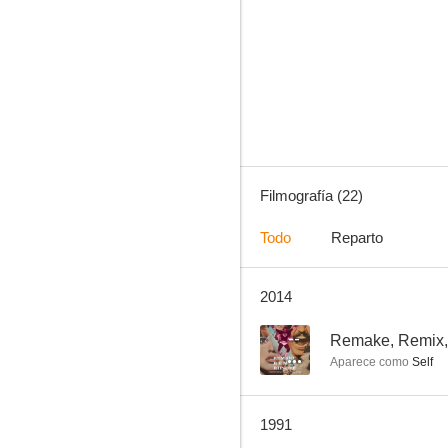
Kara Murat: The Ruler of the Seas
--
Filmografía (22)
Todo
Reparto
2014
The Little Cowboy
--
--
Remake, Remix, 
Aparece como
Self
1991