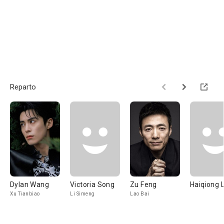
Reparto
Dylan Wang
Victoria Song
Zu Feng
Haiqiong 
Xu Tianbiao
Li Simeng
Lao Bai