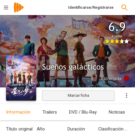
Identificarse/Registrarse
6.9
4 votos
Sueños galácticos
Estrenada
Marcar ficha
Información
Trailers
DVD / Blu-Ray
Noticias
Título original
Año
Duración
Clasificación por edades