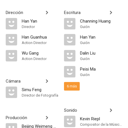
Dirección
Escritura
Han Yan
Channing Huang
Director
Guión
Han Guanhua
Han Yan
Action Director
Guión
Wu Gang
Dalin Liu
Action Director
Guión
Peisi Ma
Guión
Cámara
6 más
Simu Feng
Director de Fotografía
Sonido
Producción
Kevin Riepl
Compositor de la Música Original
Beijing Weimeng Chuangke Network Technology