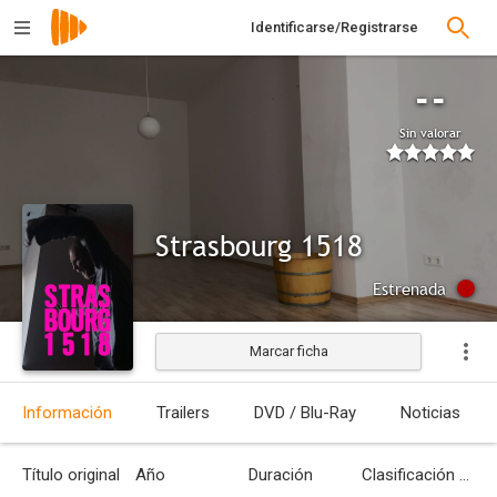
Identificarse/Registrarse
--
Sin valorar
Strasbourg 1518
Estrenada
Marcar ficha
Información
Trailers
DVD / Blu-Ray
Noticias
Título original
Año
Duración
Clasificación por edades