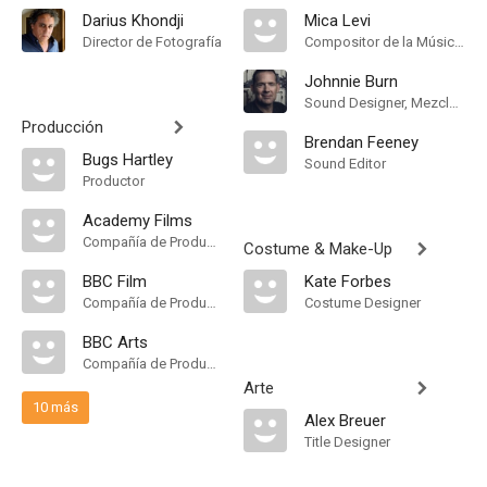
Darius Khondji
Mica Levi
Director de Fotografía
Compositor de la Música Original
Johnnie Burn
Sound Designer, Mezclador de Re-Grabación de Sonido
Producción
Brendan Feeney
Bugs Hartley
Sound Editor
Productor
Academy Films
Compañía de Produccion
Costume & Make-Up
BBC Film
Kate Forbes
Compañía de Produccion
Costume Designer
BBC Arts
Compañía de Produccion
Arte
10 más
Alex Breuer
Title Designer