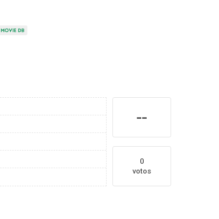
--
0
votos