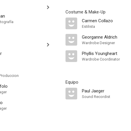
Costume & Make-Up
man
Carmen Collazo
tografía
Estilista
Georganne Aldrich
Wardrobe Designer
r
Phyllis Youngheart
Wardrobe Coordinator
Produccion
Equipo
folo
Paul Jaeger
ager
Sound Recordist
lo
ager