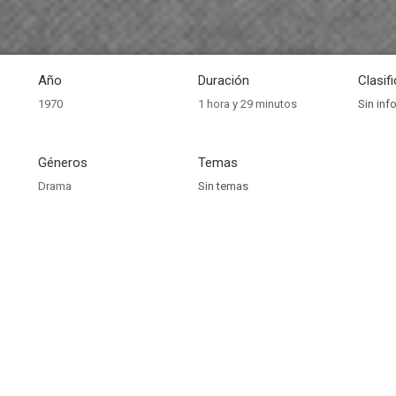
Año
Duración
Clasif
1970
1 hora y 29 minutos
Sin inf
Géneros
Temas
Drama
Sin temas