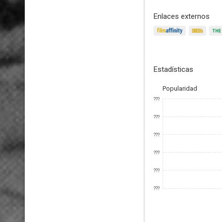
Enlaces externos
Estadísticas
Popularidad
???
???
???
???
???
???