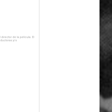
irector de la película. El
oductoras y/o