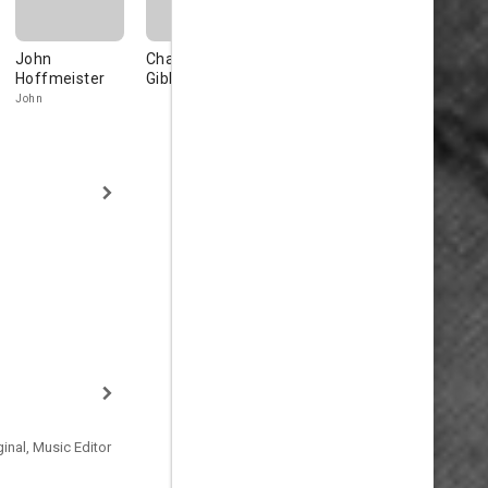
John
Charles A.
Anna Aries
Vicky
Hoffmeister
Gibbs
Hernández
Ellen
John
The Whore
inal, Music Editor