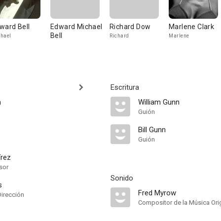
ward Bell
Edward Michael
Richard Dow
Marlene Clark
Bell
hael
Richard
Marlene
Escritura
n
William Gunn
Guión
Bill Gunn
Guión
írez
sor
Sonido
s
Fred Myrow
Dirección
Compositor de la Música Orig