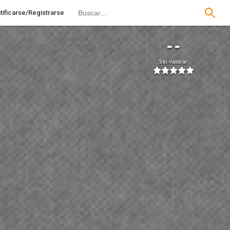
tificarse/Registrarse
--
Sin valorar