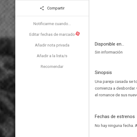
Compartir
Notificarme cuando...
N
Editar fechas de marcado
Disponible en...
Añadir nota privada
Sin información
Añadir a la lista/s
Recomendar
Sinopsis
Una pareja casada se t
comienza a desbordar. C
el romance de sus nuev
Fechas de estrenos
No hay ninguna fecha.
A