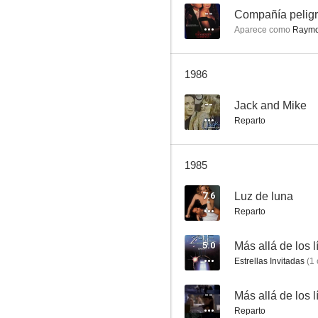
--
Compañía pelig
Aparece como
Raymo
Domingo negro
1986
6.0
--
Jack and Mike
Reparto
1985
7.6
Luz de luna
Reparto
El asalto de los hombres pájaro
5.0
5.0
Estrellas Invitadas
(
1
--
Más allá de los 
Reparto