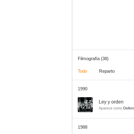
Falcon Crest
7.6
Filmografía (38)
Todo
Reparto
1990
Luz de luna
7.0
7.7
Ley y orden
Aparece como
Defens
1988