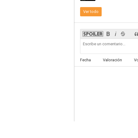
Ver todo
Más allá de los límites de la realidad
--
Fecha
Valoración
V
Jack and Mike
--