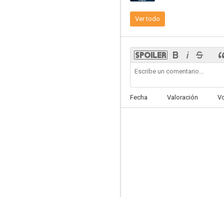
Ver todo
Espiral
6.5
Fecha
Valoración
V
Les Sentinelles
5.8