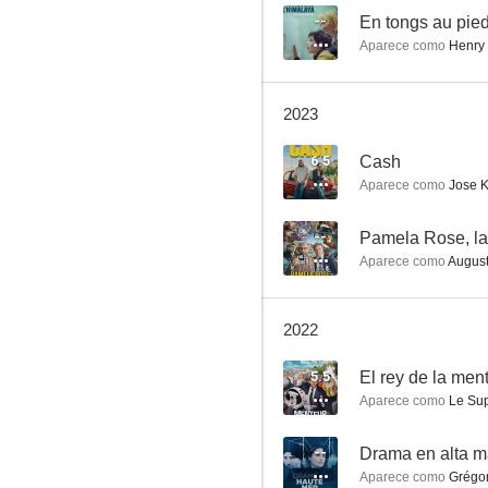
--
En tongs au pied
Aparece como
Henry
El erizo
2023
7.0
6.5
Cash
Aparece como
Jose K
--
Pamela Rose, la
Aparece como
Augus
2022
¿Y esto... de quién es?
5.5
El rey de la ment
7.0
Aparece como
Le Sup
--
Drama en alta m
Aparece como
Grégo