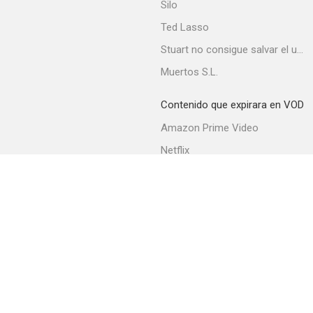
Silo
Ted Lasso
Stuart no consigue salvar el universo
Muertos S.L.
Contenido que expirara en VOD
Amazon Prime Video
Netflix
Filmin
Movistar+
Movistar+ Fibra