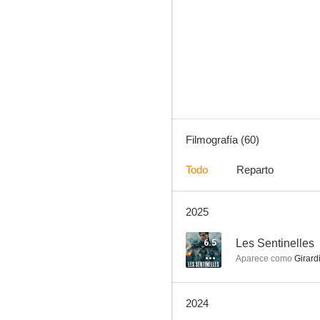
Céline Dion: The Power of Love
9.0
Filmografía (60)
Todo
Reparto
2025
Asesinato en...
7.9
6.5
Les Sentinelles
Aparece como
Girard
2024