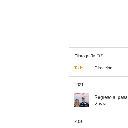
Segunda oportunidad
4.0
Filmografía (32)
Todo
Dirección
2021
Verano robado
--
--
Regreso al pas
Director
2020