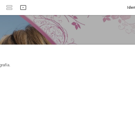
Iden
rafía.