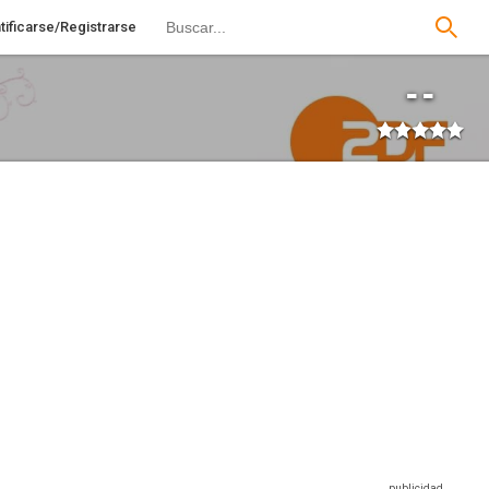
tificarse/Registrarse
--