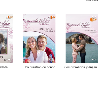
5.5
5.5
5.5
redada
Una cuestión de honor
Comprometida y engañada
5.0
4.0
4.0