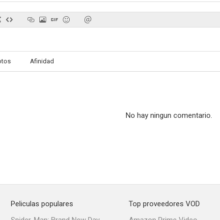
El crucero de los sueños
otos
Afinidad
No hay ningun comentario.
Peliculas populares
Top proveedores VOD