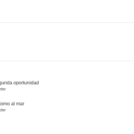
nónimo
Cuando el corazón se rompe
El amor contra el mundo
--
--
--
gunda oportunidad
ctor
felicidad
Paraíso robado
Adelheid und ihre Mörder
orno al mar
ctor