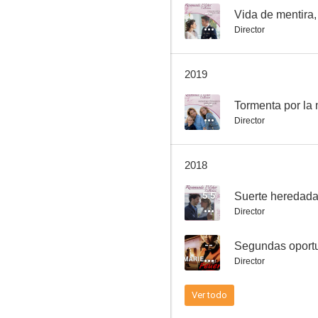
--
Vida de mentira
Director
Intercambio accidentado
2019
--
--
Tormenta por la 
Director
2018
5.5
Suerte heredad
Director
Nostalgia del corazón
--
Segundas oport
--
Director
Ver todo