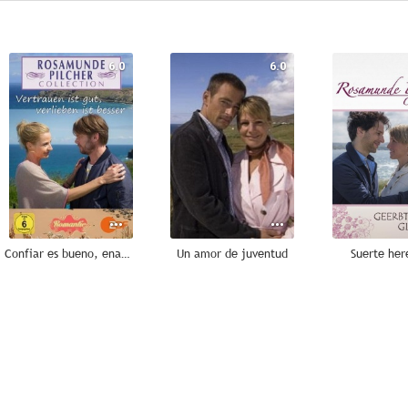
6.0
6.0
Confiar es bueno, enamorarse es mejor
Un amor de juventud
Suerte he
5.0
5.0