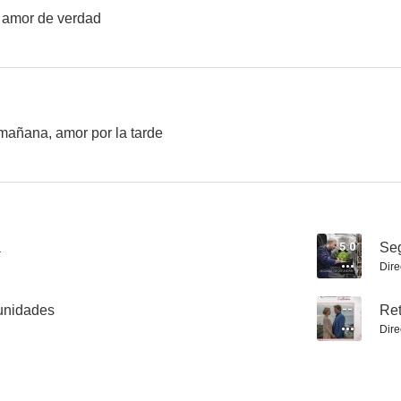
, amor de verdad
Un médico y tres mujeres
El amor es mentira
Escritor a
--
--
mañana, amor por la tarde
a
5.0
Se
Dire
En el valle de las rosas silvestres: Prueba del corazón
En el valle de las rosas silvestres: La cumbre del amor
Crucero de la 
unidades
--
Ret
--
Dire