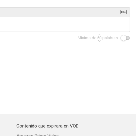
Mínimo de
50
palabras
Contenido que expirara en VOD