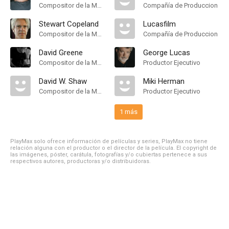
Compositor de la Música Original
Compañía de Produccion
Stewart Copeland
Lucasfilm
Compositor de la Música Original
Compañía de Produccion
David Greene
George Lucas
Compositor de la Música Original
Productor Ejecutivo
David W. Shaw
Miki Herman
Compositor de la Música Original
Productor Ejecutivo
1 más
PlayMax solo ofrece información de películas y series, PlayMax no tiene
relación alguna con el productor o el director de la película. El copyright de
las imágenes, póster, carátula, fotografías y/o cubiertas pertenece a sus
respectivos autores, productoras y/o distribuidoras.