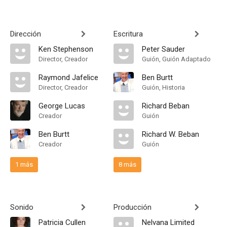
Dirección
Escritura
Ken Stephenson
Peter Sauder
Director, Creador
Guión, Guión Adaptado
Raymond Jafelice
Ben Burtt
Director, Creador
Guión, Historia
George Lucas
Richard Beban
Creador
Guión
Ben Burtt
Richard W. Beban
Creador
Guión
1 más
8 más
Sonido
Producción
Patricia Cullen
Nelvana Limited