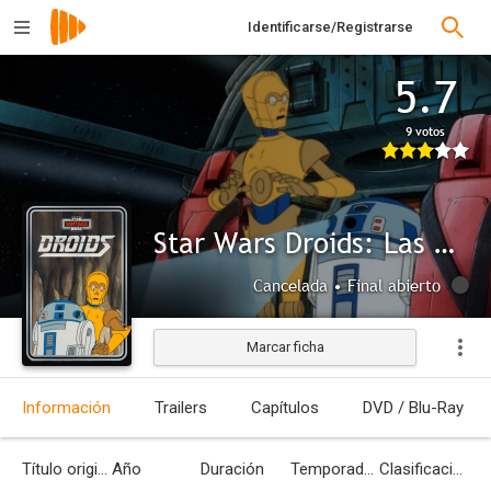
Identificarse/Registrarse
5.7
9 votos
Star Wars Droids: Las aventuras de R2D2 y C3PO
Cancelada • Final abierto
Marcar ficha
Información
Trailers
Capítulos
DVD / Blu-Ray
Título original
Año
Duración
Temporadas
Clasificación por edades