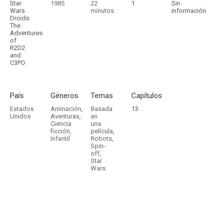
Star
1985
22
1
Sin
Wars
minutos
información
Droids:
The
Adventures
of
R2D2
and
C3PO
País
Géneros
Temas
Capítulos
Estados
Animación
,
Basada
13
Unidos
Aventuras
,
en
Ciencia
una
ficción
,
película
,
Infantil
Robots
,
Spin-
off
,
Star
Wars