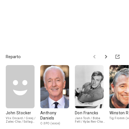
Reparto
John Stocker
Anthony
Don Francks
Winston R
Daniels
Vlix Oncard / Greej /
Jann Tosh / Boba
Tig Fromm (v
Zatec-Cha / Sollag
Fett / Kybo Ren-Cha
C-3PO (voice)
(voice)
(voice)