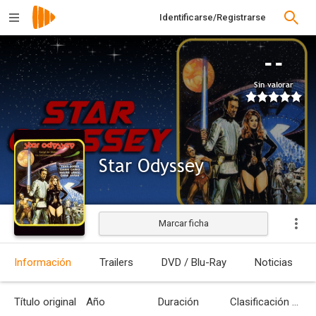
Identificarse/Registrarse
--
Sin valorar
Star Odyssey
Marcar ficha
Estrenada
Información
Trailers
DVD / Blu-Ray
Noticias
Título original
Año
Duración
Clasificación por edades