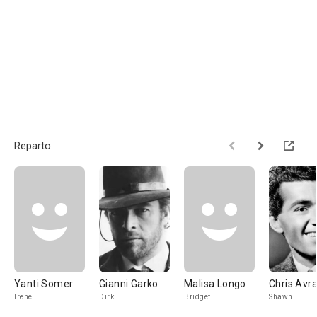
Reparto
Yanti Somer
Gianni Garko
Malisa Longo
Chris Avr
Irene
Dirk
Bridget
Shawn