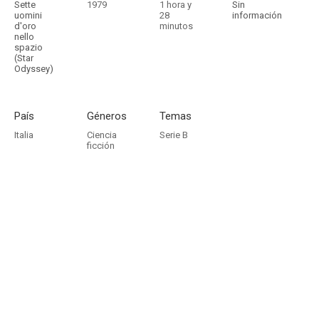
Sette
1979
1 hora y
Sin
uomini
28
información
d'oro
minutos
nello
spazio
(Star
Odyssey)
País
Géneros
Temas
Italia
Ciencia
Serie B
ficción