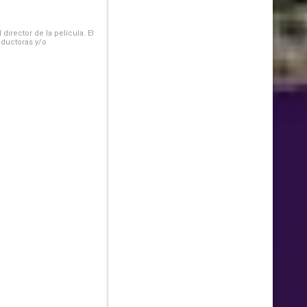
irector de la película. El
oductoras y/o