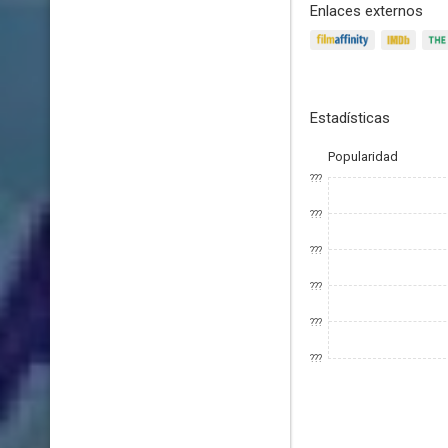
Enlaces externos
Estadísticas
Popularidad
???
???
???
???
???
???