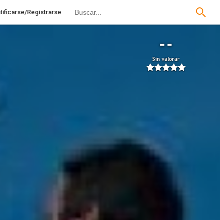
tificarse/Registrarse
--
Sin valorar