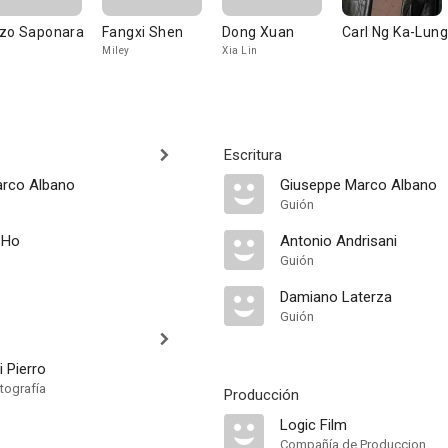
zo Saponara
Fangxi Shen
Dong Xuan
Carl Ng Ka-Lung
Miley
Xia Lin
Escritura
arco Albano
Giuseppe Marco Albano
Guión
-Ho
Antonio Andrisani
Guión
Damiano Laterza
Guión
 Pierro
tografía
Producción
Logic Film
Compañía de Produccion