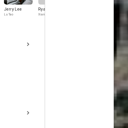
Jerry Lee
Ryan Zheng Kai
Li Yuan
Rui Hu
Lu Tao
Xiang Nan
Yang Xiaoyun
Doudou