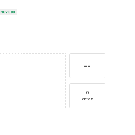
--
0
votos