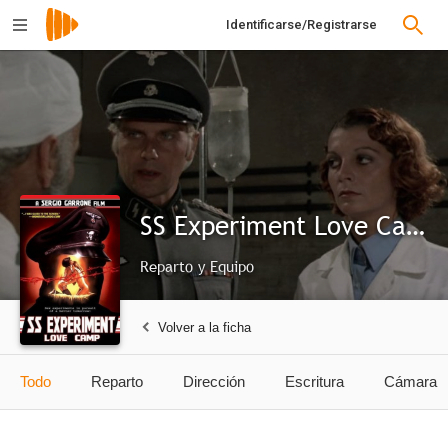
Identificarse/Registrarse
SS Experiment Love Camp
Reparto y Equipo
Volver a la ficha
Todo
Reparto
Dirección
Escritura
Cámara