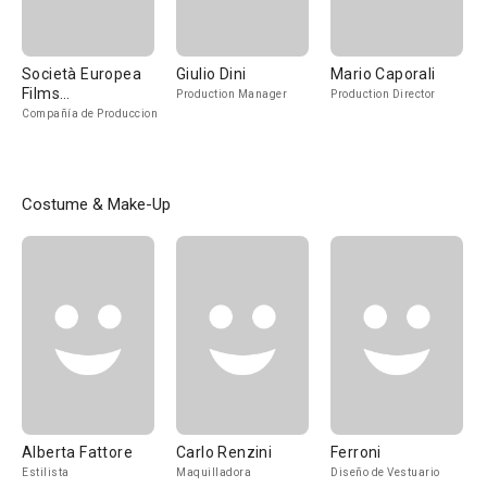
Società Europea
Giulio Dini
Mario Caporali
Films
Production Manager
Production Director
Internazionali
Compañía de Produccion
Cinematografica
Costume & Make-Up
Alberta Fattore
Carlo Renzini
Ferroni
Estilista
Maquilladora
Diseño de Vestuario