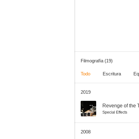
The Arena (Naked Warriors)
--
Filmografía (19)
Todo
Escritura
Eq
2019
SS Experiment Love Camp
--
--
Revenge of the 
Special Effects
2008