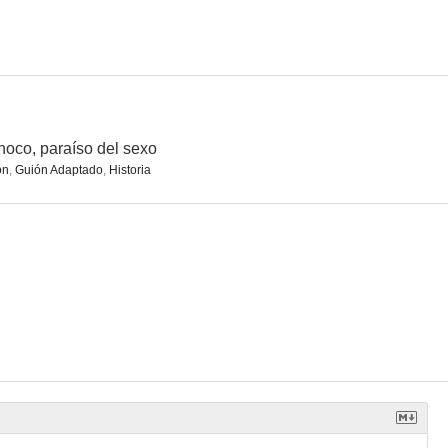
noco, paraíso del sexo
ón
,
Guión Adaptado
,
Historia