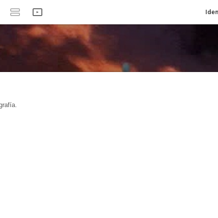
Iden
rafía.