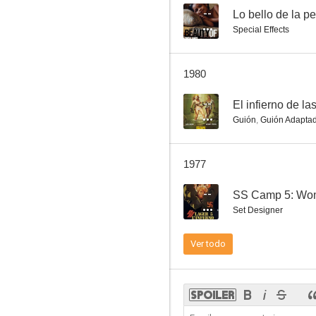
--
Lo bello de la p
Special Effects
Franco, Ciccio e il pirata Barbanera
1980
--
El infierno de la
Guión
,
Guión Adapta
1977
--
SS Camp 5: Wom
Set Designer
Ver todo