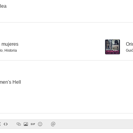
elea
s mujeres
--
Ori
do
,
Historia
Gui
en's Hell