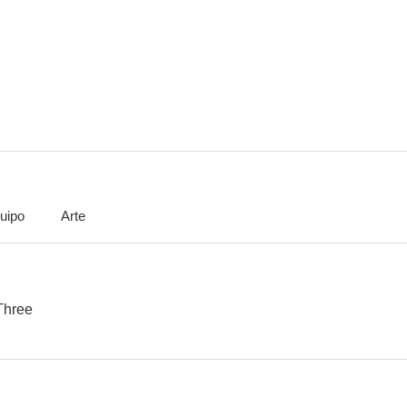
Revenge of the Three
Lo bello de la pelea
--
--
uipo
Arte
Caza al marsellés
Semáforo rojo (Cani arrabbiati)
El contra
Three