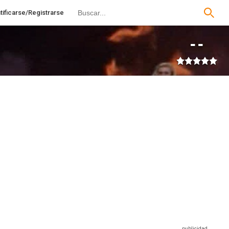
tificarse/Registrarse
--