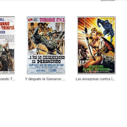
7.0
6.3
6.0
Le seguían llamando Trinidad
Y después le llamaron El Magnífico
Las Amazonas contra los Supermen
--
--
--