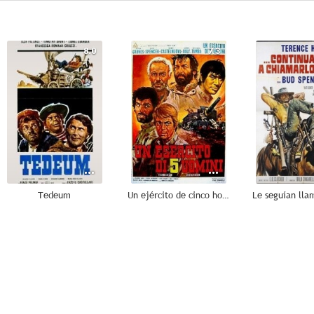
8.0
7.3
Tedeum
Un ejército de cinco hombres
--
--