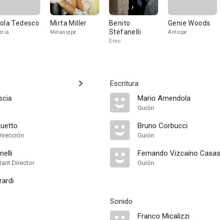
ola Tedesco
Mirta Miller
Benito
Genie Woods
Stefanelli
eria
Melanippe
Antiope
Erno
Escritura
scia
Mario Amendola
Guión
uetto
Bruno Corbucci
Dirección
Guión
elli
Fernando Vizcaíno Casa
ant Director
Guión
rardi
Sonido
Franco Micalizzi