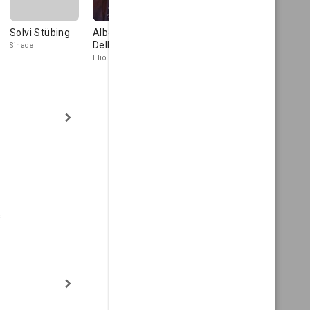
Solvi Stübing
Alberto
Roberto
Giancarlo
Dell'Acqua
Alessandri
Bastianoni
Sinade
Llio
Filodos
s