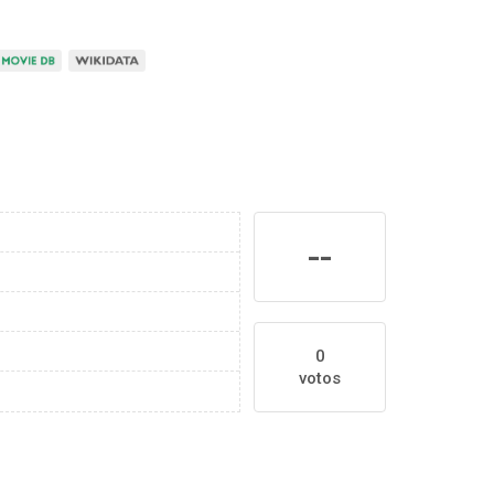
--
0
votos