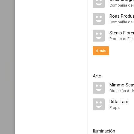
Compañía de 
Roas Produz
Compañía de 
Stenio Fioren
Productor Eje
4 más
Arte
Mimmo Scav
Dirección Artí
Ditta Tani
Props
Iluminación