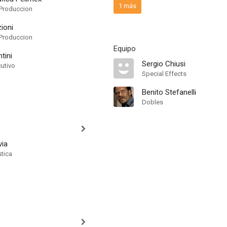
1 más
Produccion
ioni
Produccion
Equipo
tini
Sergio Chiusi
cutivo
Special Effects
Benito Stefanelli
Dobles
ia
stica