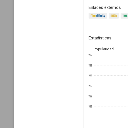
Enlaces externos
Estadísticas
Popularidad
???
???
???
???
???
???