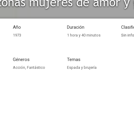
onas mujeres de amor y 
Año
Duración
Clasif
1973
1 hora y 40 minutos
Sin inf
Géneros
Temas
Acción
,
Fantástico
Espada y brujería