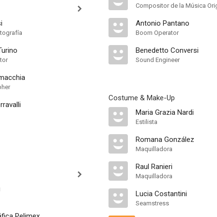
Compositor de la Música Orig
i
Antonio Pantano
tografía
Boom Operator
Turino
Benedetto Conversi
tor
Sound Engineer
macchia
pher
Costume & Make-Up
ravalli
Maria Grazia Nardi
Estilista
Romana González
Maquilladora
Raul Ranieri
Maquilladora
i
Lucia Costantini
Seamstress
fica Pelimex