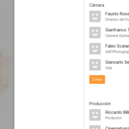
Cámara
Fausto Ross
Director de Fo
Gianfranco 
Camera Opera
Fabio Scata
Still Photogra
Giancarlo Ser
Grip
2 más
Producción
Riccardo Bill
Productor
Cinematográ