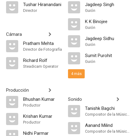
Tushar Hiranandani
Jagdeep Singh
Director
Guión
K K Binojee
Guión
Cámara
Jagdeep Sidhu
Pratham Mehta
Guión
Director de Fotografía
Sumit Purohit
Richard Rolf
Guión
Steadicam Operator
4 más
Producción
Bhushan Kumar
Sonido
Productor
Tanishk Bagchi
Compositor de la Música Original, Música
Krishan Kumar
Productor
Aanand Milind
Compositor de la Música Original, Música
Nidhi Parmar