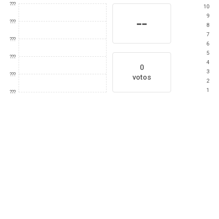
???
10
9
--
???
8
7
???
6
5
???
4
0
3
???
votos
2
1
???