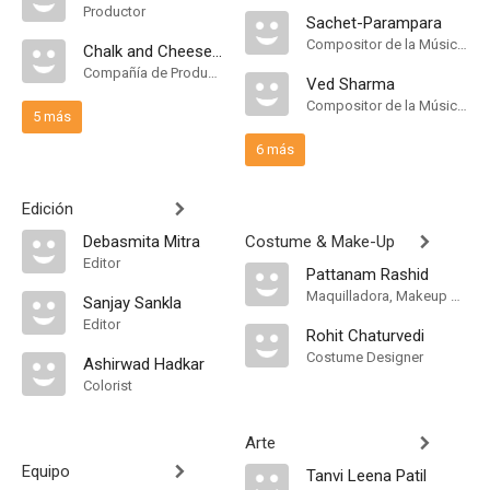
Productor
Sachet-Parampara
Compositor de la Música Original
Chalk and Cheese Films
Compañía de Produccion
Ved Sharma
Compositor de la Música Original, Música
5 más
6 más
Edición
Debasmita Mitra
Costume & Make-Up
Editor
Pattanam Rashid
Maquilladora, Makeup Designer
Sanjay Sankla
Editor
Rohit Chaturvedi
Costume Designer
Ashirwad Hadkar
Colorist
Arte
Equipo
Tanvi Leena Patil