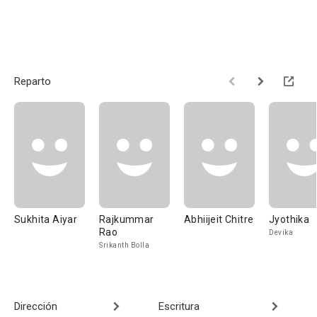
Reparto
Sukhita Aiyar
Rajkummar
Abhiijeit Chitre
Jyothika
Rao
Devika
Srikanth Bolla
Dirección
Escritura