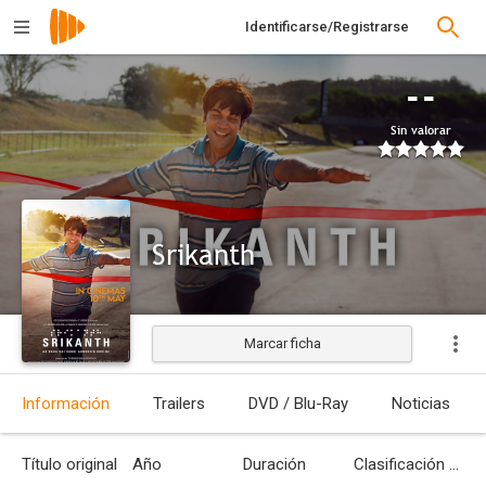
Identificarse/Registrarse
--
Sin valorar
Srikanth
Marcar ficha
Estrenada
Información
Trailers
DVD / Blu-Ray
Noticias
Título original
Año
Duración
Clasificación por edades