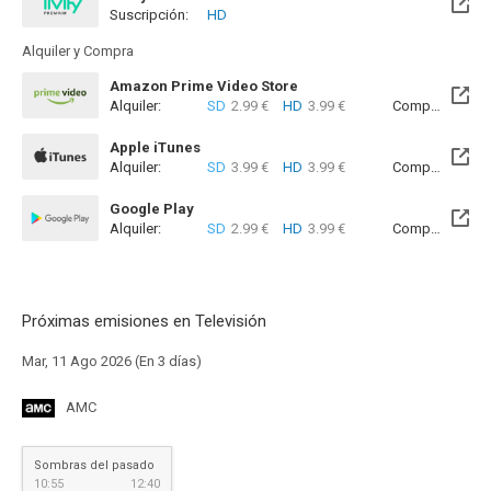
Suscripción:
HD
Disponible hasta el Lun, 10 Ago 2026 (Quedan 2 días)
Alquiler y Compra
Amazon Prime Video Store
Alquiler:
SD
2.99 €
HD
3.99 €
Compra:
SD
6
Apple iTunes
Alquiler:
SD
3.99 €
HD
3.99 €
Compra:
SD
8
Google Play
Alquiler:
SD
2.99 €
HD
3.99 €
Compra:
SD
6
Próximas emisiones en Televisión
Mar, 11 Ago 2026 (En 3 días)
AMC
Sombras del pasado
10:55
12:40