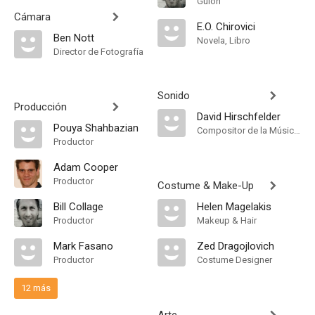
Guión
Cámara
E.O. Chirovici
Ben Nott
Novela, Libro
Director de Fotografía
Sonido
Producción
David Hirschfelder
Pouya Shahbazian
Compositor de la Música Original
Productor
Adam Cooper
Productor
Costume & Make-Up
Bill Collage
Helen Magelakis
Productor
Makeup & Hair
Mark Fasano
Zed Dragojlovich
Productor
Costume Designer
12 más