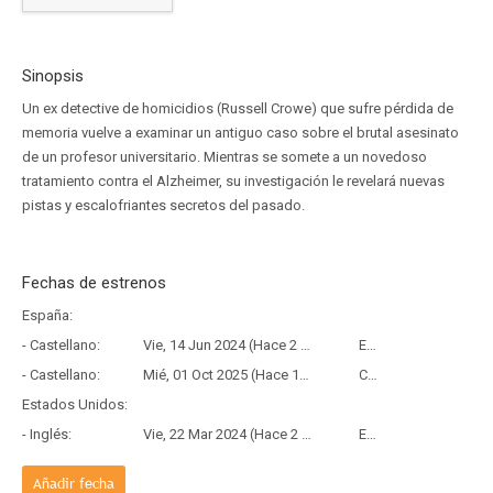
Sinopsis
Un ex detective de homicidios (Russell Crowe) que sufre pérdida de
memoria vuelve a examinar un antiguo caso sobre el brutal asesinato
de un profesor universitario. Mientras se somete a un novedoso
tratamiento contra el Alzheimer, su investigación le revelará nuevas
pistas y escalofriantes secretos del pasado.
Fechas de estrenos
España:
- Castellano:
Vie, 14 Jun 2024 (Hace 2 años y 1 mes)
Estreno
- Castellano:
Mié, 01 Oct 2025 (Hace 10 meses y 7 días)
Copia Física
Estados Unidos:
- Inglés:
Vie, 22 Mar 2024 (Hace 2 años y 4 meses)
Estreno
Añadir fecha