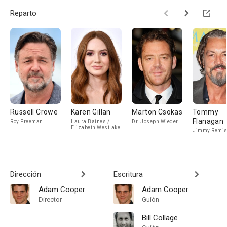
Reparto
Russell Crowe
Karen Gillan
Marton Csokas
Tommy
Flanagan
Roy Freeman
Laura Baines /
Dr. Joseph Wieder
Elizabeth Westlake
Jimmy Remi
Dirección
Escritura
Adam Cooper
Adam Cooper
Director
Guión
Bill Collage