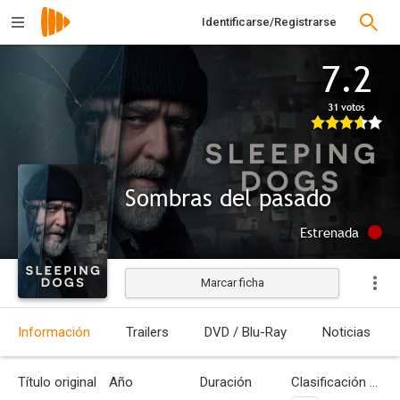
Identificarse/Registrarse
7.2
31 votos
Sombras del pasado
Estrenada
Marcar ficha
Información
Trailers
DVD / Blu-Ray
Noticias
Título original
Año
Duración
Clasificación por edades