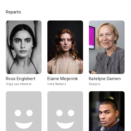
Reparto
Roos Englebert
Elaine Meijerink
Katelijne Damen
Olga van Heemst
Irma Roeters
Shapiro