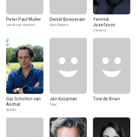
Peter Paul Muller
Daniël Boissevain
Yannick
Jozefzoon
Jacob van Heemst
Kees Roeters
Clemens
Gijs Scholten van
Jan Kooijman
Tina de Bruin
Aschat
Toby
Walter