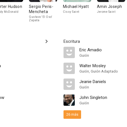
rter Hudson
Sergio Peris-
Michael Hyatt
Amin Joseph
Mencheta
dy McDonald
Cissy Saint
Jerome Saint
Gustavo 'El Oso'
Zapata
Escritura
Eric Amadio
Guión
a
Walter Mosley
Guión, Guión Adaptado
Jeanie Daniels
Guión
ow
John Singleton
Guión
26 más