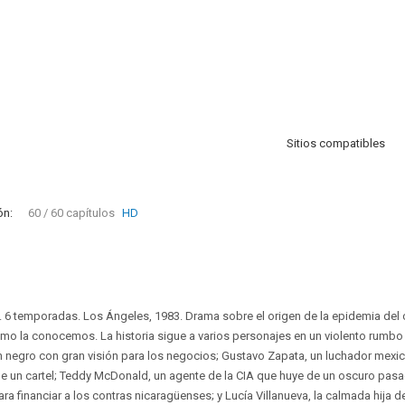
Sitios compatibles
ón:
60 / 60 capítulos
HD
. 6 temporadas. Los Ángeles, 1983. Drama sobre el origen de la epidemia del 
omo la conocemos. La historia sigue a varios personajes en un violento rumbo 
ven negro con gran visión para los negocios; Gustavo Zapata, un luchador mex
e un cartel; Teddy McDonald, un agente de la CIA que huye de un oscuro pasad
ara financiar a los contras nicaragüenses; y Lucía Villanueva, la calmada hija