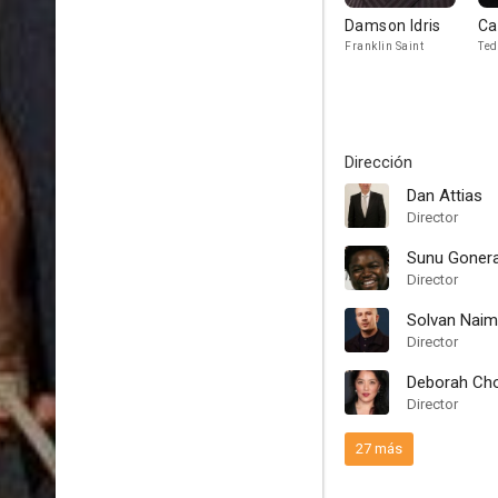
Damson Idris
Ca
Franklin Saint
Ted
Dirección
Dan Attias
Director
Sunu Goner
Director
Solvan Naim
Director
Deborah Ch
Director
27 más