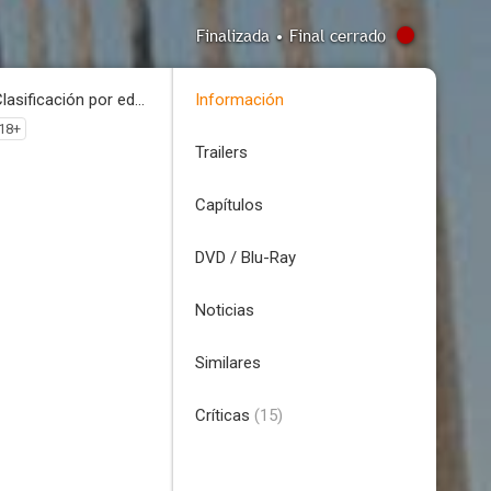
Finalizada • Final cerrado
Clasificación por edades
Información
18+
Trailers
Capítulos
DVD / Blu-Ray
Noticias
Similares
Críticas
(15)