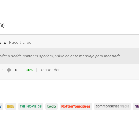
(8)
erz
Hace 9 años
crítica podría contener spoilers, pulse en este mensaje para mostrarla
3
0
100%
Responder