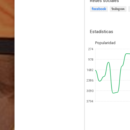
Redes sociales
Estadísticas
Popularidad
274
978
1682
2386
3090
3794