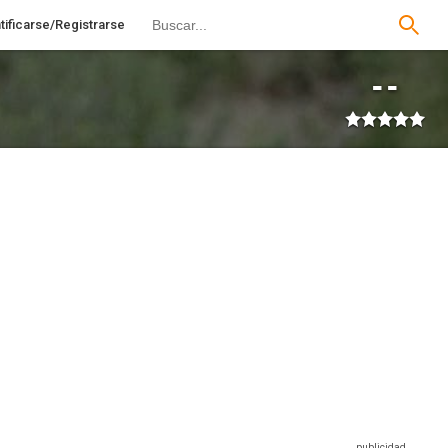
tificarse/Registrarse
--