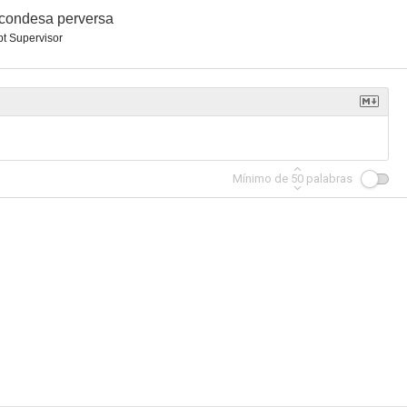
condesa perversa
pt Supervisor
Mínimo de
50
palabras