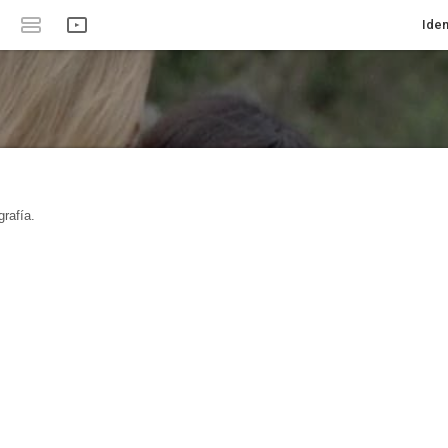
Iden
rafía.