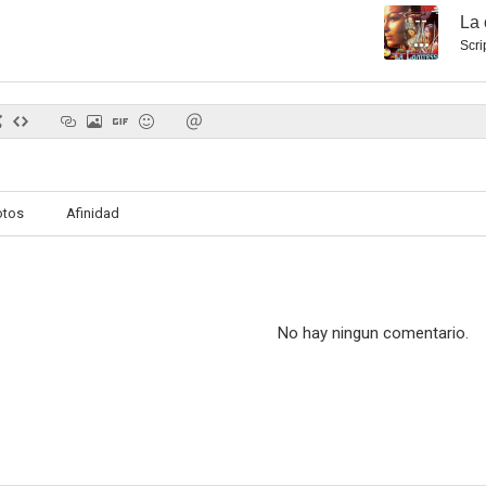
--
La 
Scri
otos
Afinidad
No hay ningun comentario.