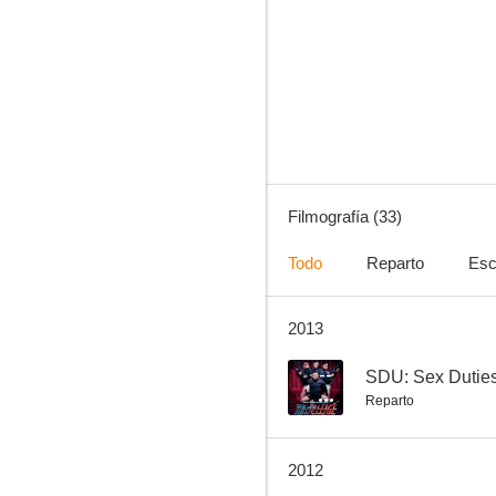
The Replacement Suspects
--
Filmografía (33)
Todo
Reparto
Esc
2013
Troublesome Night 16
--
--
SDU: Sex Duties
Reparto
2012