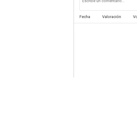
Fecha
Valoración
V
Prostitute Killers
--
Troublesome Night 6
--