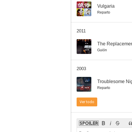
--
Vulgaria
Reparto
Nightmares in Precinct 7
2011
--
--
The Replacemen
Guión
2003
--
Troublesome Nig
Reparto
Paramount Motel
Ver todo
--