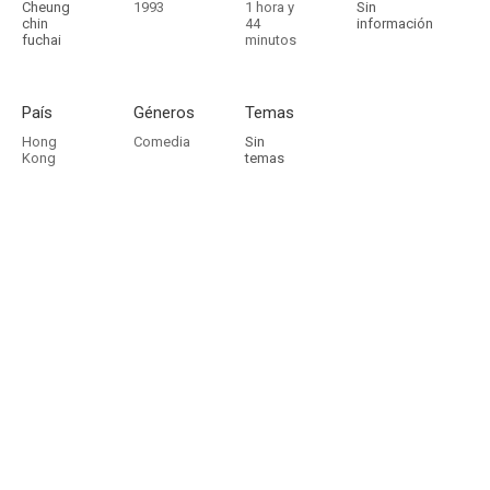
Cheung
1993
1 hora y
Sin
chin
44
información
fuchai
minutos
País
Géneros
Temas
Hong
Comedia
Sin
Kong
temas