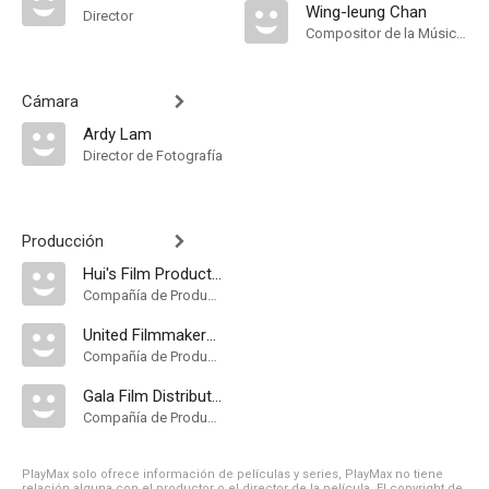
Wing-leung Chan
Director
Compositor de la Música Original
Cámara
Ardy Lam
Director de Fotografía
Producción
Hui's Film Production Co
Compañía de Produccion
United Filmmakers Organization
Compañía de Produccion
Gala Film Distribution
Compañía de Produccion
PlayMax solo ofrece información de películas y series, PlayMax no tiene
relación alguna con el productor o el director de la película. El copyright de