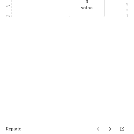
0
3
???
votos
2
1
???
Reparto