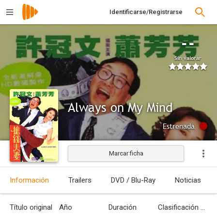
Identificarse/Registrarse
--
Sin valorar
Always on My Mind
Estrenada
Marcar ficha
Información
Trailers
DVD / Blu-Ray
Noticias
Título original
Año
Duración
Clasificación por edades