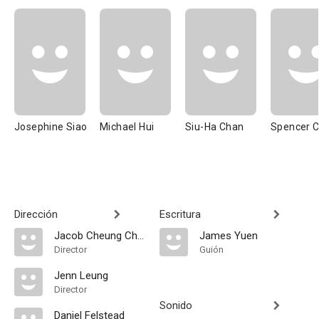
Josephine Siao
Michael Hui
Siu-Ha Chan
Spencer 
Dirección
Escritura
Jacob Cheung Chi-Leung
James Yuen
Director
Guión
Jenn Leung
Director
Sonido
Daniel Felstead