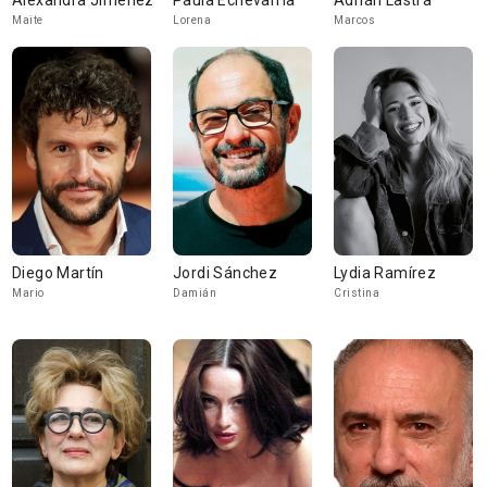
Alexandra Jiménez
Paula Echevarría
Adrián Lastra
Maite
Lorena
Marcos
Diego Martín
Jordi Sánchez
Lydia Ramírez
Mario
Damián
Cristina