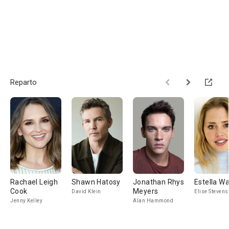
Reparto
Rachael Leigh
Shawn Hatosy
Jonathan Rhys
Estella W
Cook
Meyers
David Klein
Elise Stevens
Jenny Kelley
Alan Hammond