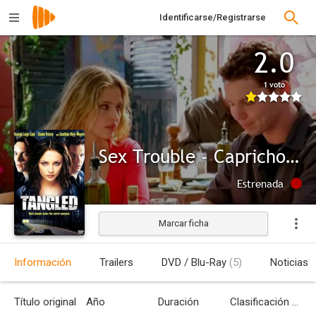
Identificarse/Registrarse
2.0
1 voto
Sex Trouble - Caprichos del destino
Estrenada
Marcar ficha
Información
Trailers
DVD / Blu-Ray
(5)
Noticias
Título original
Año
Duración
Clasificación por edades