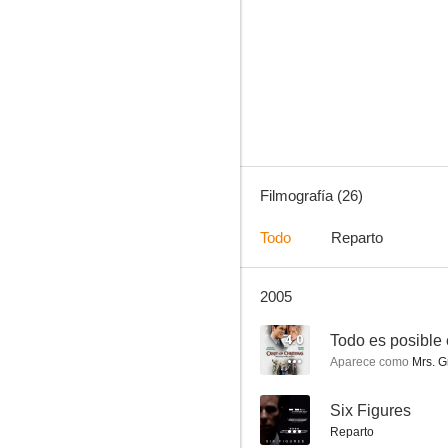
Permanezca en sintonía
6.0
Filmografía (26)
Todo
Reparto
2005
Corazón al descubierto
--
4.0
Todo es posible
Aparece como
Mrs. G
--
Six Figures
Reparto