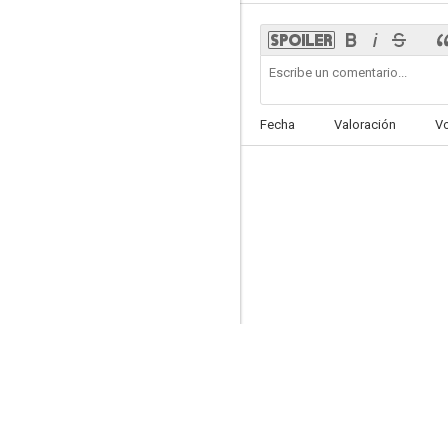
Aldrich Ames: Agente doble
Fecha
Valoración
V
--
Adderly
--