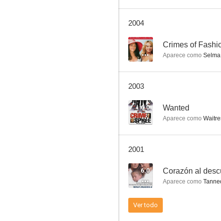
2004
La reina de las nieves
--
Crimes of Fashi
Aparece como
Selma
--
2003
6.0
Wanted
Aparece como
Waitre
2001
Going for Broke
6.0
Corazón al desc
--
Aparece como
Tanne
Ver todo