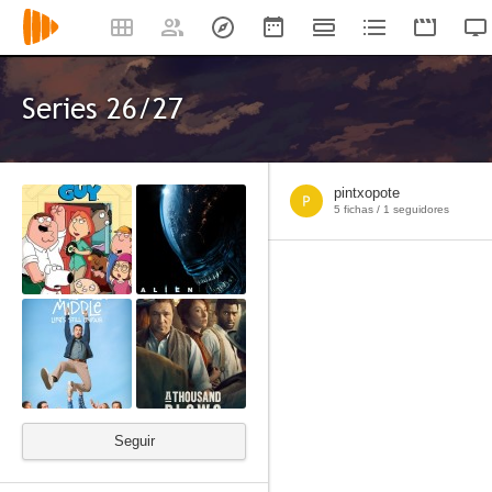
Series 26/27
pintxopote
5 fichas /
1
seguidores
Seguir