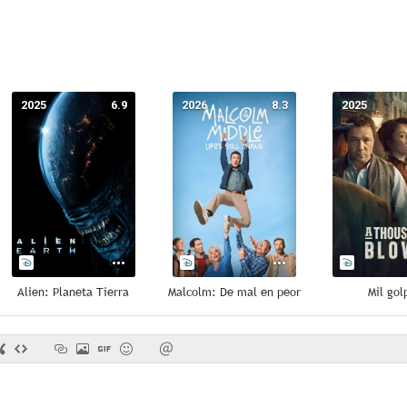
2025
6.9
2026
8.3
2025
Alien: Planeta Tierra
Malcolm: De mal en peor
Mil gol