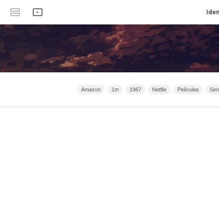
Iden
Amazon
1m
1967
Netflix
Películas
Ser
Animación
Crimen
Serie de TV
Filmaffinity
Acc
2020 - 2031
2015 - 2031
2021 - 2025
Filmin
Clan 
España
2026 - 2031
Romance
Intriga
Anime
2
HBO
Bélico
40m - 1h 