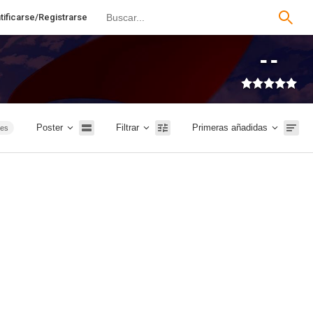
tificarse/Registrarse
--
Poster
Filtrar
Primeras añadidas
ies
ión
TVE
026
20m