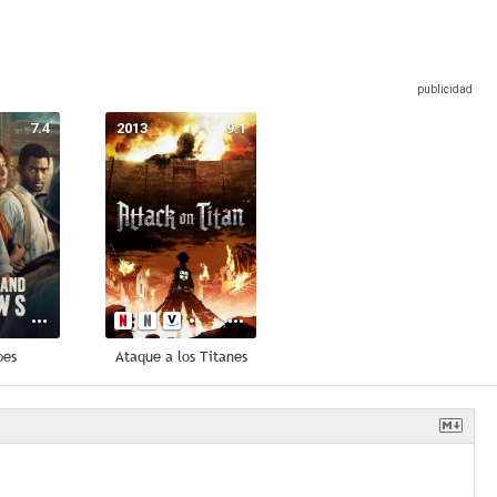
7.4
2013
9.1
pes
Ataque a los Titanes