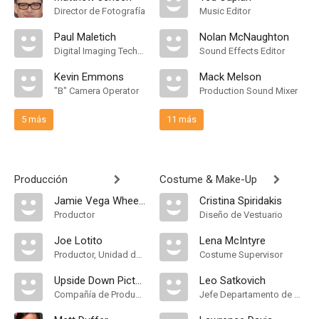
Director de Fotografía
Music Editor
Paul Maletich
Nolan McNaughton
Digital Imaging Technician
Sound Effects Editor
Kevin Emmons
Mack Melson
"B" Camera Operator
Production Sound Mixer
5 más
11 más
Producción
Costume & Make-Up
Jamie Vega Wheeler
Cristina Spiridakis
Productor
Diseño de Vestuario
Joe Lotito
Lena McIntyre
Productor, Unidad de Producción
Costume Supervisor
Upside Down Pictures
Leo Satkovich
Compañía de Produccion
Jefe Departamento de Maquillaje