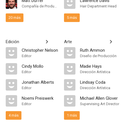
Matt Duffer
Lawrence Davis
Compañía de Produccion, Productor Ejecutivo
Hair Department Head
20 más
5 más
Edición
Arte
Christopher Nelson
Ruth Ammon
Editor
Diseño de Producción
Cindy Mollo
Madie Hays
Editor
Dirección Artística
Jonathan Alberts
Lindsay Coda
Editor
Dirección Artística
Noemi Preiswerk
Michael Allen Glover
Editor
Supervising Art Director
4 más
1 más