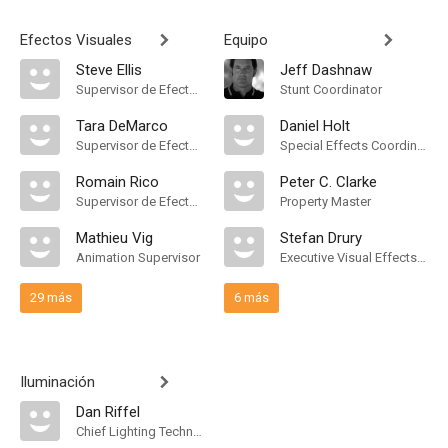
Efectos Visuales
Equipo
Steve Ellis
Jeff Dashnaw
Supervisor de Efectos Visuales
Stunt Coordinator
Tara DeMarco
Daniel Holt
Supervisor de Efectos Visuales
Special Effects Coordinator
Romain Rico
Peter C. Clarke
Supervisor de Efectos Visuales
Property Master
Mathieu Vig
Stefan Drury
Animation Supervisor
Executive Visual Effects Producer
29 más
6 más
Iluminación
Dan Riffel
Chief Lighting Technician