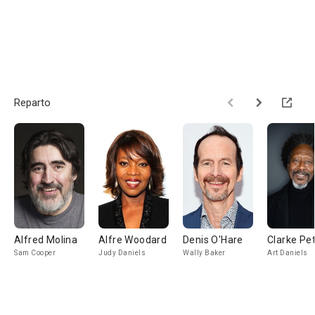
Reparto
Alfred Molina
Alfre Woodard
Denis O'Hare
Clarke Pe
Sam Cooper
Judy Daniels
Wally Baker
Art Daniels