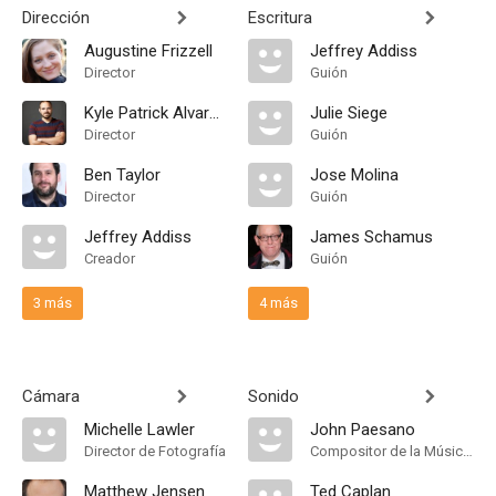
Dirección
Escritura
Augustine Frizzell
Jeffrey Addiss
Director
Guión
Kyle Patrick Alvarez
Julie Siege
Director
Guión
Ben Taylor
Jose Molina
Director
Guión
Jeffrey Addiss
James Schamus
Creador
Guión
3 más
4 más
Cámara
Sonido
Michelle Lawler
John Paesano
Director de Fotografía
Compositor de la Música Original
Matthew Jensen
Ted Caplan