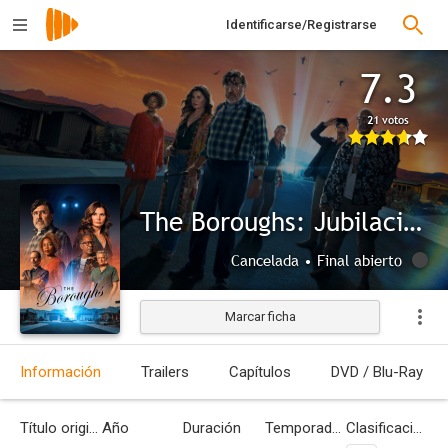
Identificarse/Registrarse
7.3
21 votos
The Boroughs: Jubilación rebelde
Cancelada • Final abierto
Marcar ficha
Información
Trailers
Capítulos
DVD / Blu-Ray
Título original
Año
Duración
Temporadas
Clasificación por edades