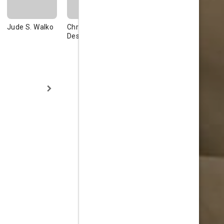
Jude S. Walko
Christophe
Magi
Takahiro
Deschamps
Nishijima
Tsunehisa Kinoshita
Tsuyoshi
Higashigaito