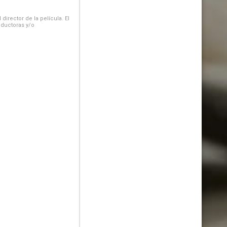
irector de la película. El
oductoras y/o