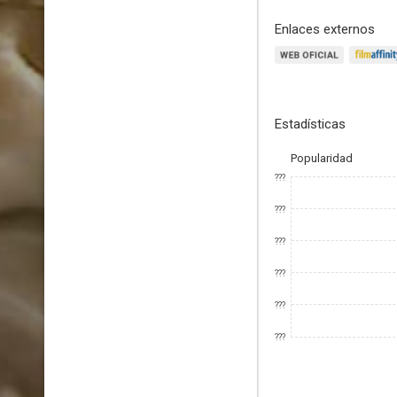
Enlaces externos
Estadísticas
Popularidad
???
???
???
???
???
???