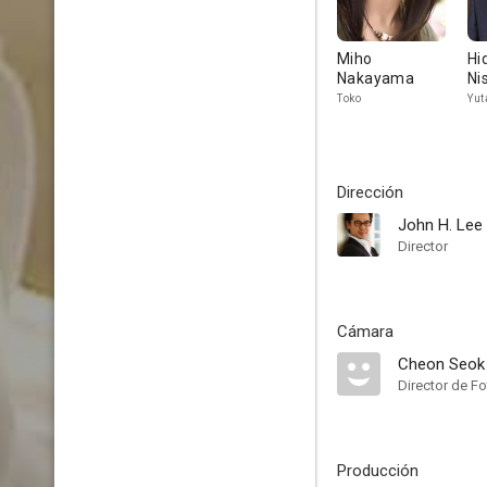
Miho
Hi
Nakayama
Ni
Toko
Yut
Dirección
John H. Lee
Director
Cámara
Cheon Seok
Director de Fo
Producción