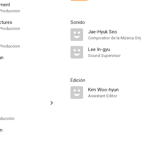
nment
Produccion
ctures
Sonido
Produccion
Jae-Hyuk Seo
Compositor de la Música Orig
Produccion
Lee In-gyu
Sound Supervisor
un
Edición
Kim Woo-hyun
Assistant Editor
oducción
an