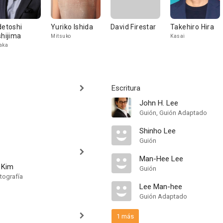
detoshi
Yuriko Ishida
David Firestar
Takehiro Hira
shijima
Mitsuko
Kasai
aka
Escritura
John H. Lee
Guión, Guión Adaptado
Shinho Lee
Guión
Man-Hee Lee
 Kim
Guión
tografía
Lee Man-hee
Guión Adaptado
1 más