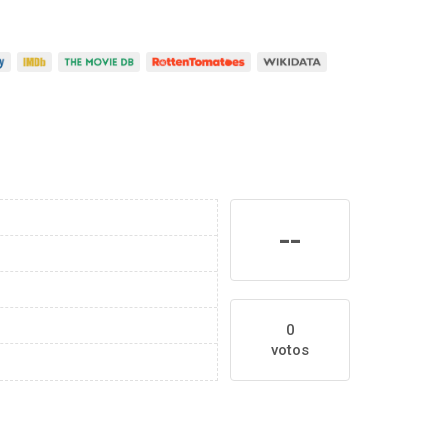
--
0
votos