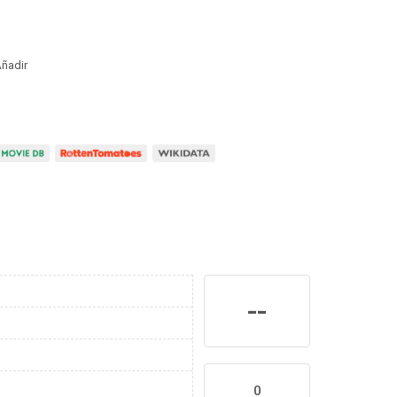
ñadir
--
0