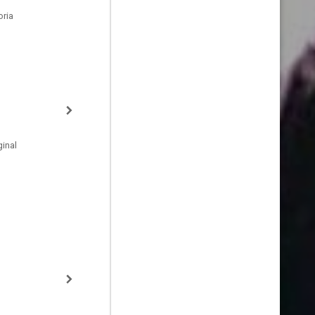
oria
inal