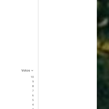
Votos
10
9
8
7
6
5
4