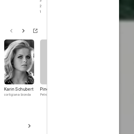
3
2
1
Karin Schubert
Pino Ferrara
Linda Sini
Leonardo
Severini
cortigiana bionda
Petronio Arbitro
Agrippina minore
Seneca