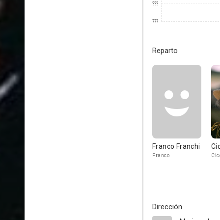
???
???
Reparto
Franco Franchi
Ci
Franco
Cic
Dirección