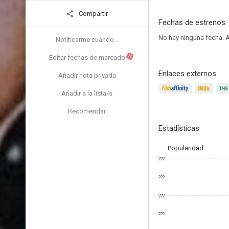
Compartir
Fechas de estrenos
No hay ninguna fecha.
A
Notificarme cuando...
N
Editar fechas de marcado
Enlaces externos
Añadir nota privada
Añadir a la lista/s
Recomendar
Estadísticas
Popularidad
???
???
???
???