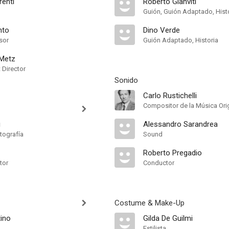
renti
Roberto Gianviti
Guión, Guión Adaptado, Hist
nto
Dino Verde
sor
Guión Adaptado, Historia
 Metz
t Director
Sonido
Carlo Rustichelli
Compositor de la Música Orig
i
Alessandro Sarandrea
tografía
Sound
Roberto Pregadio
tor
Conductor
Costume & Make-Up
tino
Gilda De Guilmi
Estilista