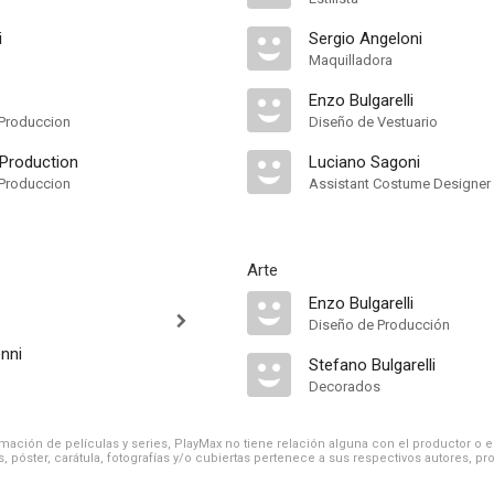
i
Sergio Angeloni
Maquilladora
Enzo Bulgarelli
Produccion
Diseño de Vestuario
 Production
Luciano Sagoni
Produccion
Assistant Costume Designer
Arte
Enzo Bulgarelli
Diseño de Producción
enni
Stefano Bulgarelli
Decorados
ación de películas y series, PlayMax no tiene relación alguna con el productor o el d
, póster, carátula, fotografías y/o cubiertas pertenece a sus respectivos autores, pr