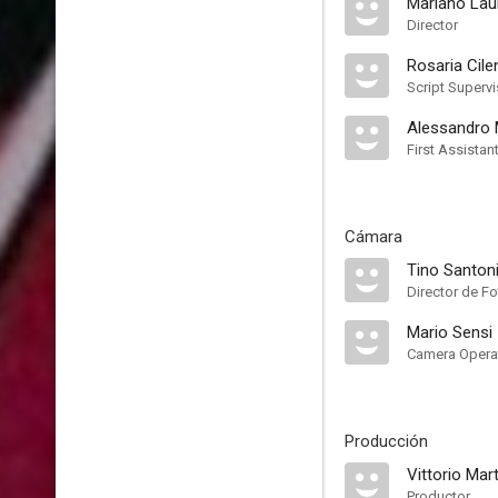
Mariano Lau
Director
Rosaria Cile
Script Supervi
Alessandro
First Assistan
Cámara
Tino Santon
Director de Fo
Mario Sensi
Camera Opera
Producción
Vittorio Mar
Productor