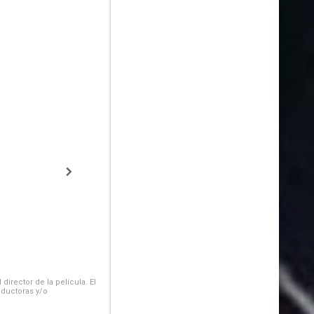
irector de la película. El
oductoras y/o