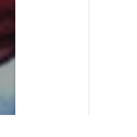
PlayMax
2026
Series populares