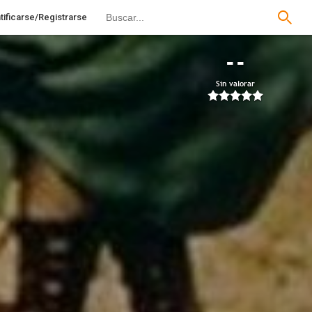
tificarse/Registrarse
--
Sin valorar