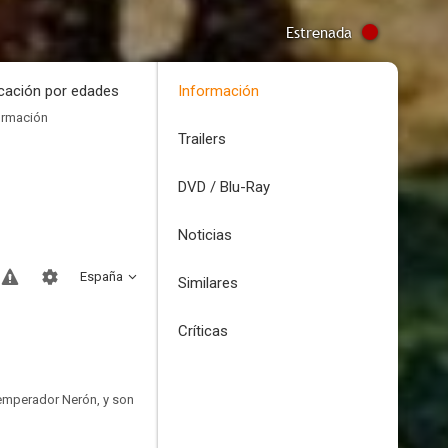
Estrenada
icación por edades
Información
ormación
Trailers
DVD / Blu-Ray
Noticias
España
Similares
Críticas
l emperador Nerón, y son