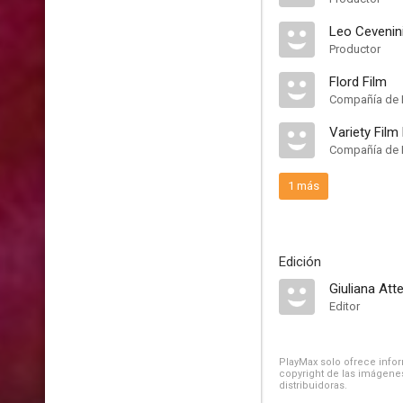
Leo Cevenin
Productor
Flord Film
Compañía de 
Variety Film
Compañía de 
1 más
Edición
Giuliana Att
Editor
PlayMax solo ofrece inform
copyright de las imágenes
distribuidoras.