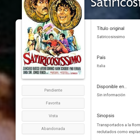
Satiricos
Título original
Satiricosissimo
País
Italia
Disponible en...
Pendiente
Sin información
Favorita
Sinopsis
Vista
Transportados a la Roma
Abandonada
reclutados como espías