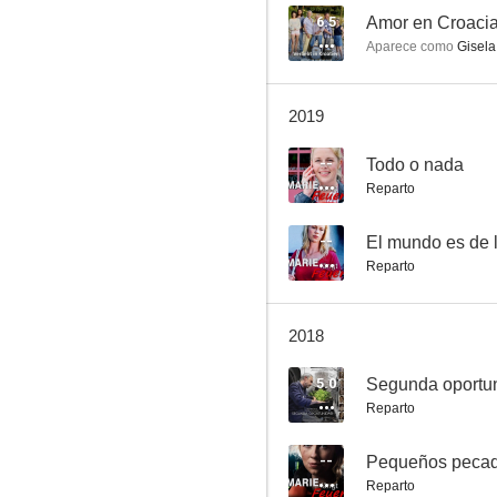
6.5
Amor en Croaci
Aparece como
Gisela
Segundas oportunidades
2019
1.0
--
Todo o nada
Reparto
--
El mundo es de l
Reparto
2018
El viejo
5.0
Segunda oportu
--
Reparto
--
Pequeños peca
Reparto