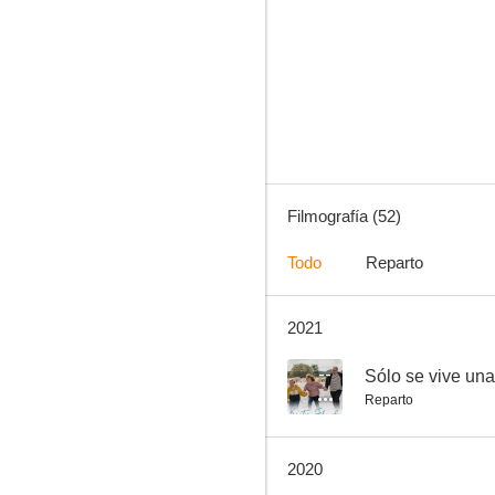
El fantasma de Canterville
6.0
Filmografía (52)
Todo
Reparto
2021
All You Need Is Love
5.0
--
Sólo se vive una
Reparto
2020