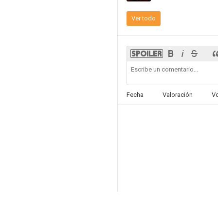
Ver todo
Mentiras y secretos
--
Fecha
Valoración
V
Segundas oportunidades
--