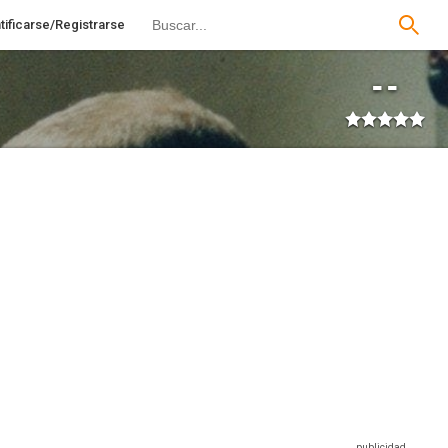
tificarse/Registrarse
--