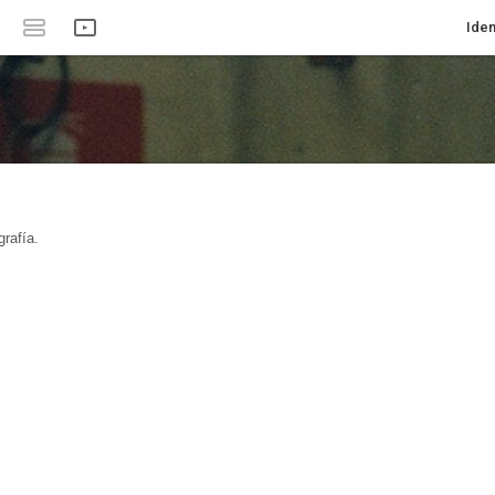
Iden
rafía.