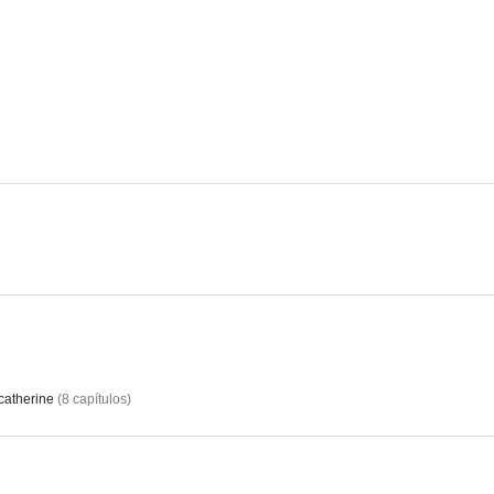
Marcinelle
Velocitá massima
Le mani f
--
--
Amore grande, amore libero
La vida de Leonardo Da Vinci
Le mur de l'A
--
--
catherine
(
8
capítulos
)