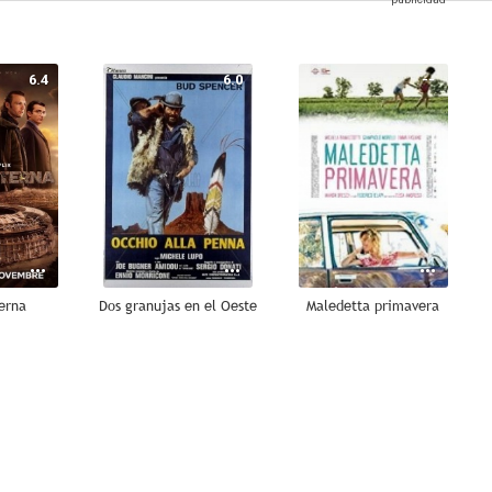
6.4
6.0
--
erna
Dos granujas en el Oeste
Maledetta primavera
--
--
--