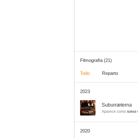
Todo por mis hijos
--
Filmografía (21)
Todo
Reparto
2023
El buen ladrón
--
6.4
Suburræterna
Aparece como
soeur 
2020