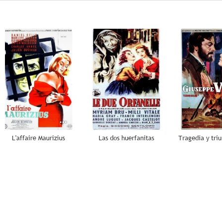
--
--
L'affaire Maurizius
Las dos huerfanitas
--
--