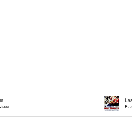
Caruso, leyenda de una voz
Nápoles millonaria
Loving 
--
--
Il testimone
Abajo la miseria
Una de m
--
--
us
--
Las
viseur
Rep