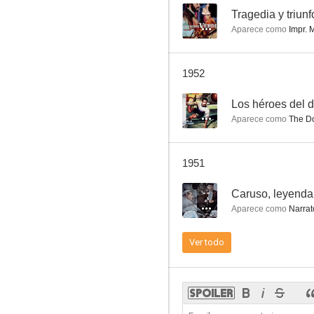
--
Tragedia y triunf
Aparece como
Impr. M
Las dos huerfanitas
1952
--
--
Los héroes del 
Aparece como
The Do
1951
--
Caruso, leyenda
Aparece como
Narrat
Giallo
Ver todo