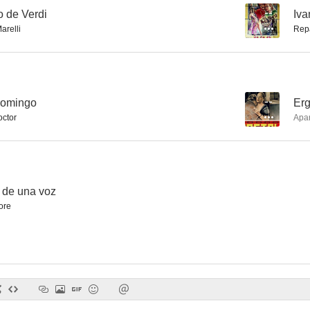
o de Verdi
--
Iva
arelli
Rep
A las 9, lección de quimica
Vidas sangrientas
Los mar
domingo
--
Erg
ctor
Apa
 de una voz
ore