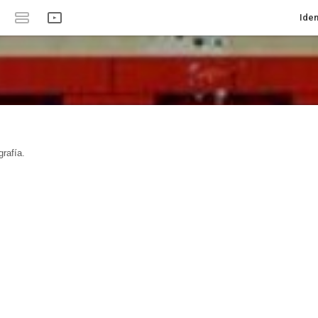
Iden
rafía.