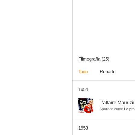
Ergastolo
--
Filmografía (25)
Todo
Reparto
1954
Sperduti nel buio
--
--
L'affaire Maurizi
Aparece como
Le pro
1953