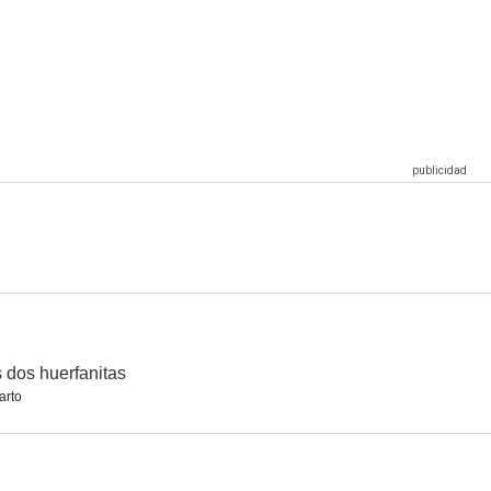
Lie
Años difíciles
El coche nº 13
--
--
--
uchas
La fortuna viene dal cielo
Fedora
--
--
--
 dos huerfanitas
arto