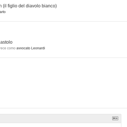
n (il figlio del diavolo bianco)
arto
idos
La hija del corsario verde
Eternal Melodies
astolo
rece como
avvocato Leonardi