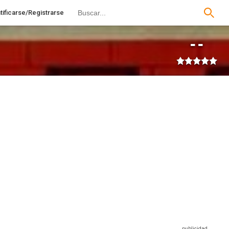
tificarse/Registrarse
--