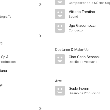
Compositor de la Música Orig
Vittorio Trentino
tografía
Sound
Ugo Giacomozzi
Conductor
ti
Costume & Make-Up
m Sp.A
Gino Carlo Sensani
Produccion
Diseño de Vestuario
tana
Arte
gi
Guido Fiorini
Diseño de Producción