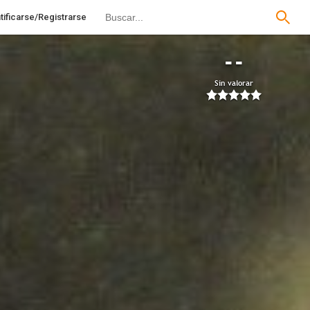
tificarse/Registrarse
--
Sin valorar