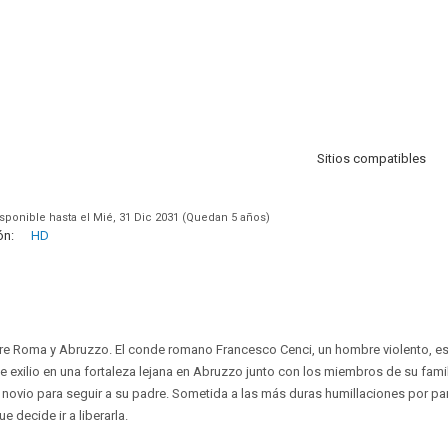
Sitios compatibles
sponible hasta el Mié, 31 Dic 2031 (Quedan 5 años)
ón:
HD
entre Roma y Abruzzo. El conde romano Francesco Cenci, un hombre violento, 
 exilio en una fortaleza lejana en Abruzzo junto con los miembros de su famili
u novio para seguir a su padre. Sometida a las más duras humillaciones por par
e decide ir a liberarla.