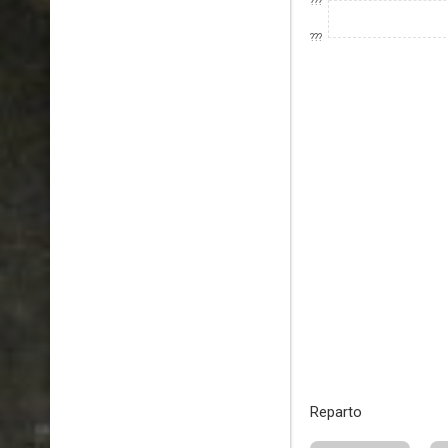
???
???
Reparto