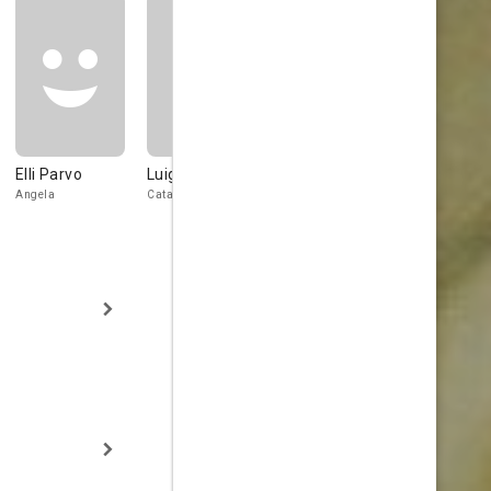
Elli Parvo
Luigi Pavese
Arturo
Sandro Ruf
Bragaglia
Angela
Catalano
Giudice Mosca
Don Lorenzo