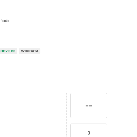
ñadir
--
0