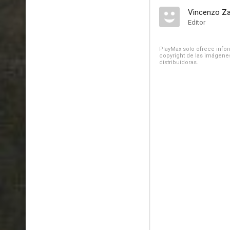
Vincenzo Z
Editor
PlayMax solo ofrece inform
copyright de las imágenes
distribuidoras.