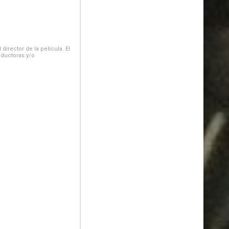
irector de la película. El
oductoras y/o