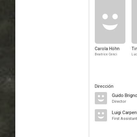
Carola Höhn
Ti
Beatrice Cenci
Luc
Dirección
Guido Brign
Director
Luigi Carpent
First Assistan