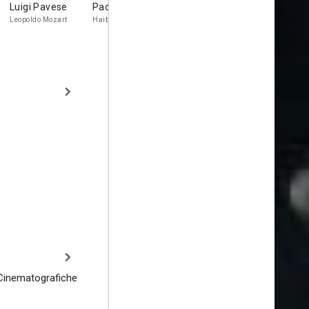
Luigi Pavese
Paolo Stoppa
Lauro Gazzolo
Claudio Go
Leopoldo Mozart
Haibl
Locandiere Deiner
Imperatore
Giuseppe
 Cinematografiche