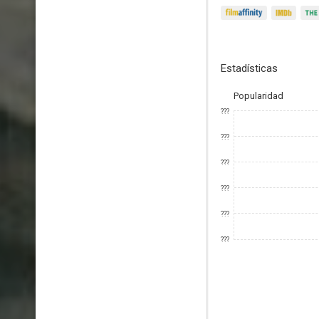
Estadísticas
Popularidad
???
???
???
???
???
???