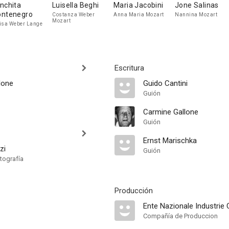
nchita
Luisella Beghi
Maria Jacobini
Jone Salinas
ntenegro
Costanza Weber
Anna Maria Mozart
Nannina Mozart
Mozart
isa Weber Lange
Escritura
lone
Guido Cantini
Guión
Carmine Gallone
Guión
Ernst Marischka
zi
Guión
tografía
Producción
Ente Nazionale Industrie
Compañía de Produccion