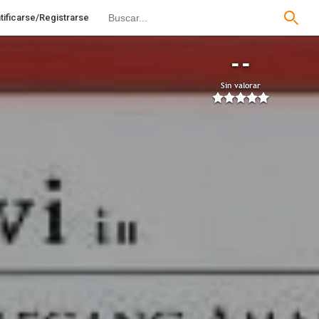
tificarse/Registrarse
--
Sin valorar