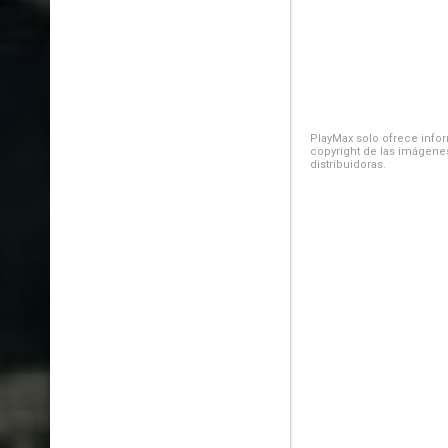
PlayMax solo ofrece inform
copyright de las imágenes
distribuidoras.