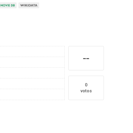
--
0
votos