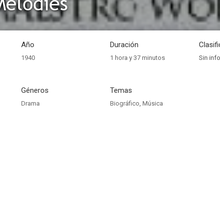
Melodies
Año
Duración
Clasif
1940
1 hora y 37 minutos
Sin inf
Géneros
Temas
Drama
Biográfico
,
Música