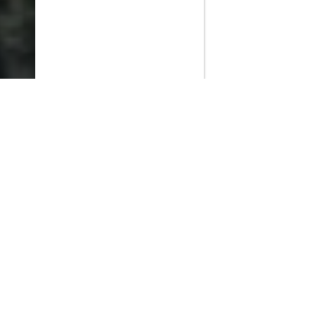
PlayMax
2026
Series populares
La Casa del Dragón
Silo
Stuart no consigue salvar el universo
Ted Lasso
Rick y Morty