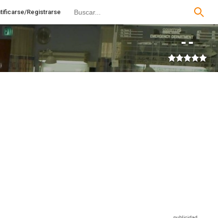
tificarse/Registrarse
--