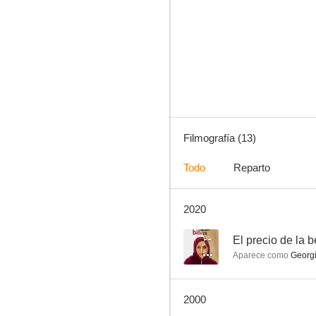
Entre dos mujeres (Intersection)
--
Filmografía (13)
Todo
Reparto
2020
Odio ciego
--
El precio de la b
Aparece como
Georg
2000