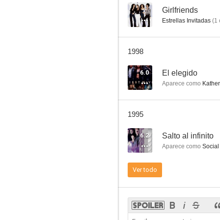
--
Girlfriends
Estrellas Invitadas
(
1
1998
6.0
El elegido
Aparece como
Kather
1995
6.2
Salto al infinito
Aparece como
Social
Ver todo