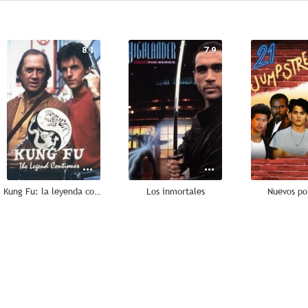
8.1
7.9
Kung Fu: la leyenda continúa
Los inmortales
Nuevos pol
6.2
6.0