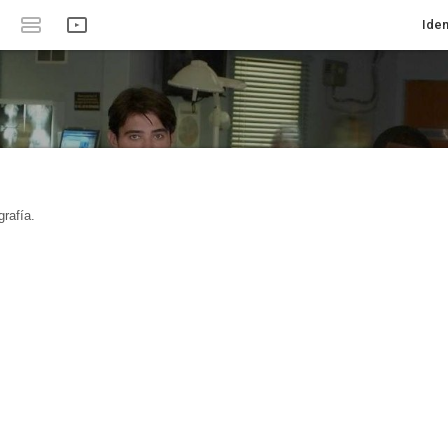
Iden
rafía.