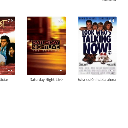
7.9
7.6
6.4
icías
Saturday Night Live
Mira quién habla ahora
--
--
--