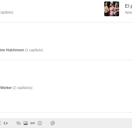
--
El 
capítulo
)
Apa
ine Hutchinson
(
1
capítulo
)
 Worker
(
2
capítulos
)