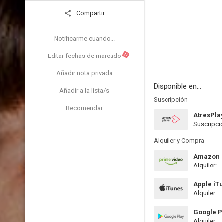
Compartir
Notificarme cuando...
N
Editar fechas de marcado
Añadir nota privada
Disponible en...
Añadir a la lista/s
Suscripción
Recomendar
AtresPla
Suscripci
Alquiler y Compra
Amazon P
Alquiler:
Apple iT
Alquiler:
Google P
Alquiler: