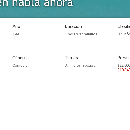
én habla ahora
Año
Duración
Clasif
1993
1 hora y 37 minutos
Sin inf
Géneros
Temas
Presup
Comedia
Animales
,
Secuela
$22.000
$10.34