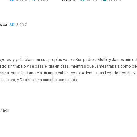
sica:
SD
2.46 €
ayores, y ya hablan con sus propias voces. Sus padres, Mollie y James aún es
dado sin trabajo y se pasa el día en casa, mientras que James trabaja como pi
amantha, quien le somete a un implacable acoso. Además han llegado dos nuev
 callejero, y Daphne, una caniche consentida.
ñadir