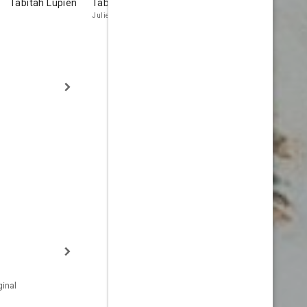
Tabitah Lupien
Tabitha Lupien
Danny DeVito
Diane Keat
Julie Ubriacco
Rocks (voice)
Daphne (voice
inal