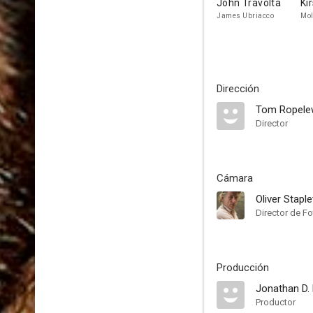
John Travolta
Ki
James Ubriacco
Mol
Dirección
Tom Ropele
Director
Cámara
Oliver Stapl
Director de Fo
Producción
Jonathan D.
Productor