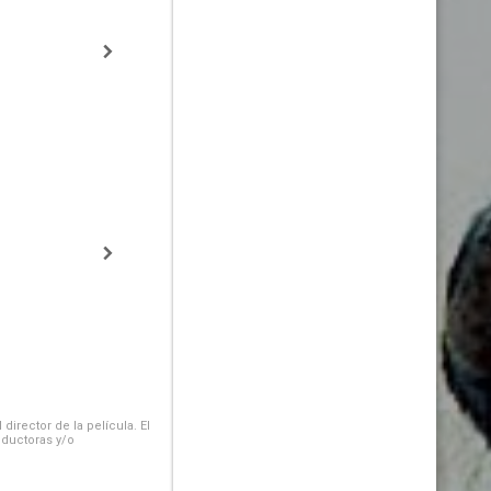
irector de la película. El
oductoras y/o