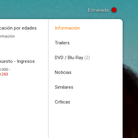
Estrenada
icación por edades
Información
ormación
Trailers
DVD / Blu-Ray
(2)
uesto - Ingresos
.000 -
Noticias
0.263
Similares
Críticas