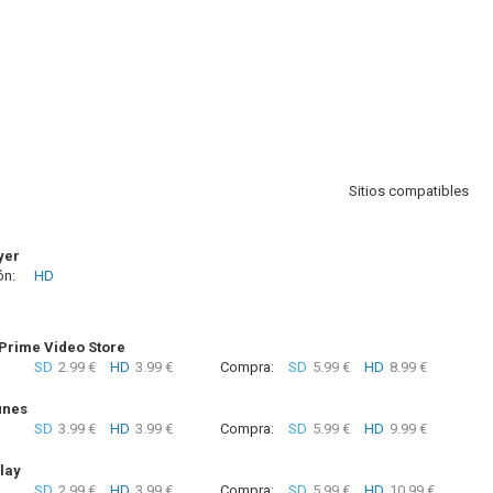
Sitios compatibles
yer
ón:
HD
rime Video Store
SD
2.99 €
HD
3.99 €
Compra:
SD
5.99 €
HD
8.99 €
unes
SD
3.99 €
HD
3.99 €
Compra:
SD
5.99 €
HD
9.99 €
lay
SD
2.99 €
HD
3.99 €
Compra:
SD
5.99 €
HD
10.99 €