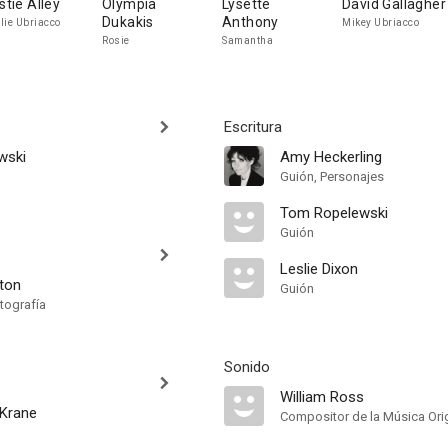
rstie Alley
Olympia
Lysette
David Gallagher
Dukakis
Anthony
lie Ubriacco
Mikey Ubriacco
Rosie
Samantha
Escritura
wski
Amy Heckerling
Guión, Personajes
Tom Ropelewski
Guión
Leslie Dixon
eton
Guión
tografía
Sonido
William Ross
 Krane
Compositor de la Música Orig