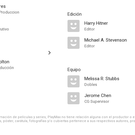
ures
Produccion
Edición
Harry Hitner
cutivo
Editor
Michael A. Stevenson
Editor
olton
oducción
Equipo
Melissa R. Stubbs
Dobles
Jerome Chen
CG Supervisor
ación de películas y series, PlayMax no tiene relación alguna con el productor o el d
, póster, carátula, fotografías y/o cubiertas pertenece a sus respectivos autores, pr