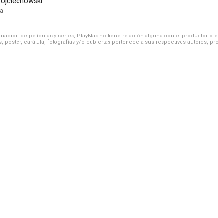
Wojciechowski
ía
ación de películas y series, PlayMax no tiene relación alguna con el productor o el d
, póster, carátula, fotografías y/o cubiertas pertenece a sus respectivos autores, pr