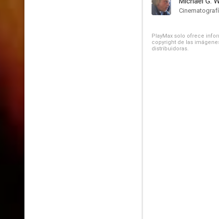
Michael G. 
Cinematograf
PlayMax solo ofrece inform
copyright de las imágenes
distribuidoras.