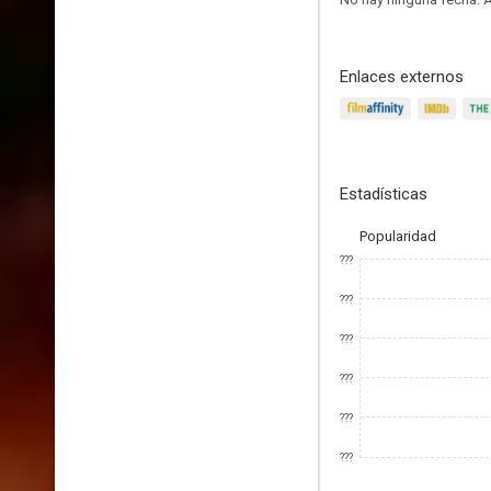
Enlaces externos
Estadísticas
Popularidad
???
???
???
???
???
???