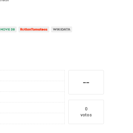
--
0
votos