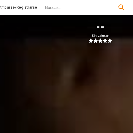
tificarse/Registrarse
--
Sin valorar