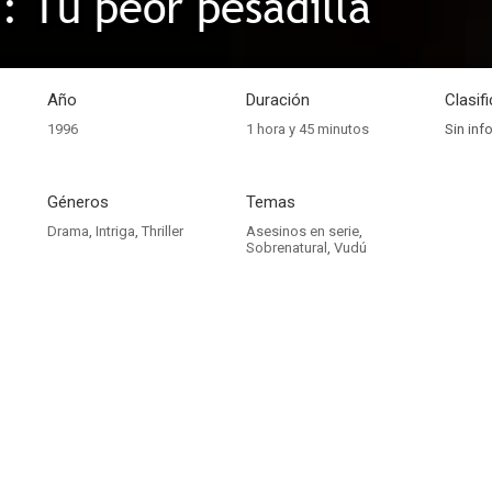
 Tu peor pesadilla
Año
Duración
Clasif
1996
1 hora y 45 minutos
Sin inf
Géneros
Temas
Drama
,
Intriga
,
Thriller
Asesinos en serie
,
Sobrenatural
,
Vudú