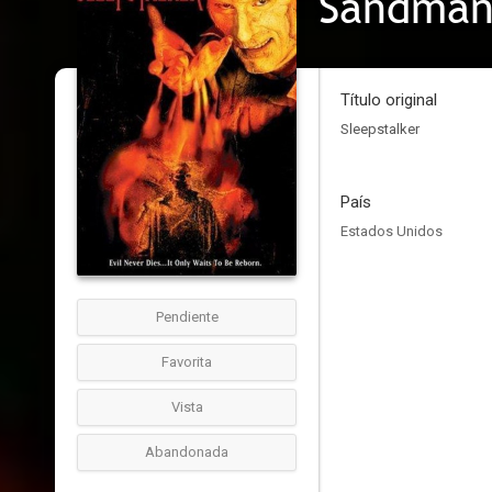
Sandman:
Título original
Sleepstalker
País
Estados Unidos
Pendiente
Favorita
Vista
Abandonada