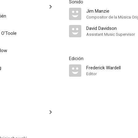
Sonido
Jim Manzie
ién
Compositor de la Música Orig
David Davidson
k O'Toole
Assistant Music Supervisor
low
Edición
g
Frederick Wardell
Editor