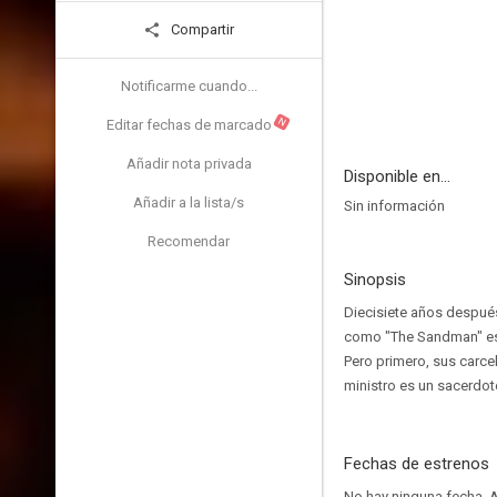
Compartir
Notificarme cuando...
N
Editar fechas de marcado
Añadir nota privada
Disponible en...
Añadir a la lista/s
Sin información
Recomendar
Sinopsis
Diecisiete años despué
como "The Sandman" es
Pero primero, sus carcel
ministro es un sacerdot
Fechas de estrenos
No hay ninguna fecha.
A