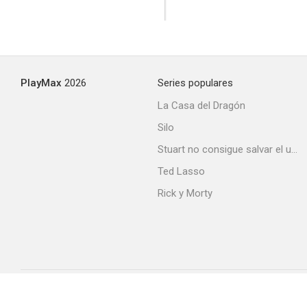
PlayMax
2026
Series populares
La Casa del Dragón
Silo
Stuart no consigue salvar el universo
Ted Lasso
Rick y Morty
Acerca de PlayMax
Apps
API
Términos y Condiciones