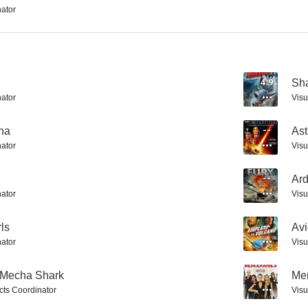
nator
Ardennes Fury
Asian School Girls
Avión vs. 
4.9
Sha
nator
Visu
--
--
na
--
Ast
nator
Visu
--
Ar
nator
Visu
ls
--
Avi
Alone for Christmas
The Bell Witch Haunting
Atrapada en o
nator
Visu
--
 Mecha Shark
--
Mer
ects Coordinator
Visu