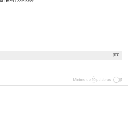
al Effects Coordinator
Mínimo de
50
palabras