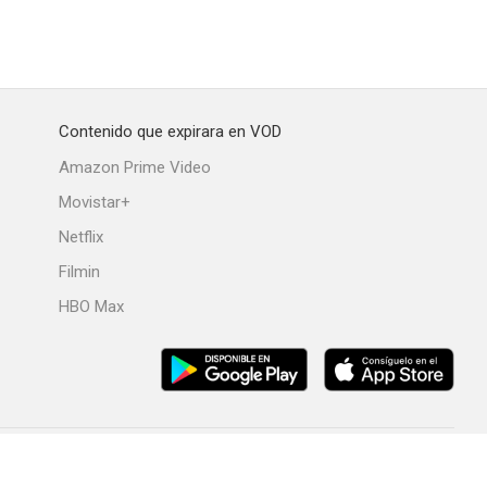
Contenido que expirara en VOD
Amazon Prime Video
Movistar+
Netflix
Filmin
HBO Max