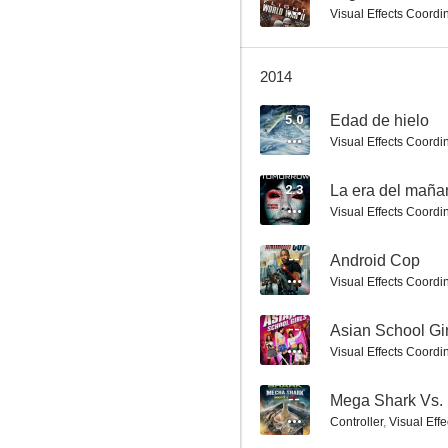
Visual Effects Coordi
2014
Android Cop
5.0
Edad de hielo
Visual Effects Coordi
--
2.3
La era del maña
Visual Effects Coordi
--
Android Cop
Visual Effects Coordi
--
Asian School Gir
Bachelor Night
Visual Effects Coordi
--
--
Mega Shark Vs.
Controller
,
Visual Eff