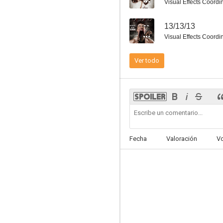
Visual Effects Coordi
--
13/13/13
Visual Effects Coordi
Ver todo
Fecha
Valoración
V