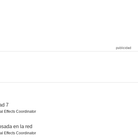
La mejor navidad de nuestras vidas
Las Vengadoras de Grimm
La era de los dinosaurios
4.0
3.4
3.0
no helado
El proyecto supermente
Zoombies
2.0
1.8
1.7
ad 7
al Effects Coordinator
sada en la red
al Effects Coordinator