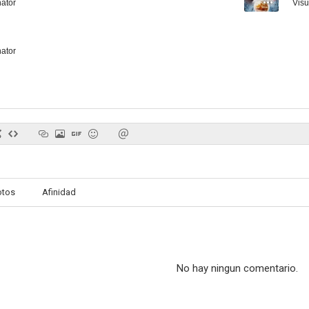
nator
Visu
nator
otos
Afinidad
No hay ningun comentario.