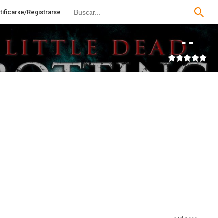
tificarse/Registrarse
--