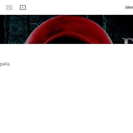
Iden
rafía.