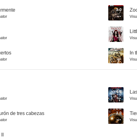
ermente
3.0
Zo
nator
Visu
La era del mañana
40 días y noches
Tierra ma
--
Lit
--
--
nator
Visu
uertos
--
In 
nator
Visu
4.8
La
nator
Visu
Little Dead Rotting Hood
La isla de los muertos
In the Name o
--
--
burón de tres cabezas
2.0
Tie
nator
Visu
II