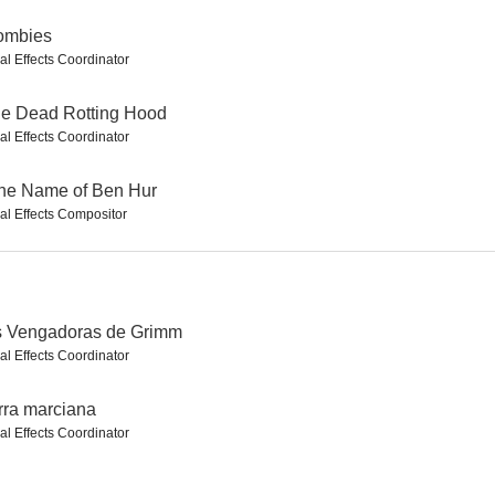
ombies
al Effects Coordinator
rciana
Superciclón
Huracán
tle Dead Rotting Hood
--
--
--
al Effects Coordinator
the Name of Ben Hur
al Effects Compositor
s Vengadoras de Grimm
al Effects Coordinator
f Ben Hur
Flight World War II
Asteroide contra la Tierra
--
--
--
rra marciana
al Effects Coordinator