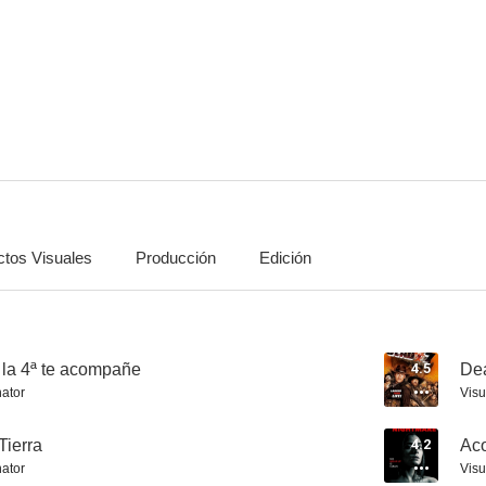
Escala en Detroit
Edad de hielo
4.2
4.2
ctos Visuales
Producción
Edición
Catástrofe en la Tierra
Acosada en la red
París: infier
2.3
2.1
la 4ª te acompañe
4.5
De
nator
Visu
Tierra
4.2
Aco
nator
Visu