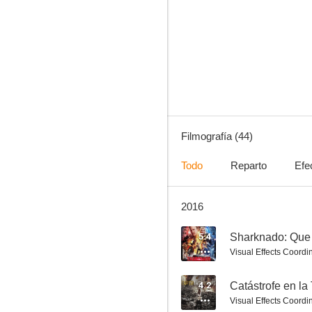
Pesadilla entre amigas
4.5
Filmografía (44)
Todo
Reparto
Efe
2016
Dead 7
2.7
5.4
Sharknado: Que 
Visual Effects Coordi
4.2
Catástrofe en la 
Visual Effects Coordi