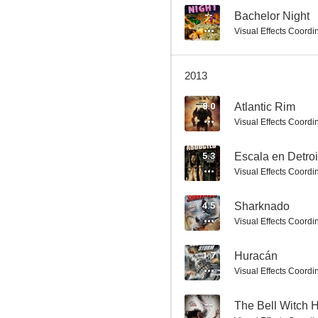
--
Bachelor Night
Visual Effects Coordi
2013
Clash of the Empires
8.0
Atlantic Rim
Visual Effects Coordi
5.3
Escala en Detroi
Visual Effects Coordi
4.5
Sharknado
Visual Effects Coordi
1.7
Huracán
Visual Effects Coordi
--
The Bell Witch 