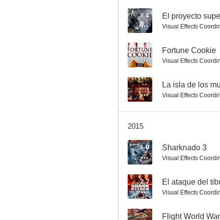
3.4
El proyecto sup
Visual Effects Coordi
El ataque del tiburón de tres cabezas
--
Fortune Cookie
--
Visual Effects Coordi
--
La isla de los m
Visual Effects Coordi
2015
6.0
Sharknado 3
Visual Effects Coordi
Fortune Cookie
--
2.7
El ataque del ti
Visual Effects Coordi
--
Flight World War 