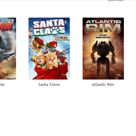
4.5
10
8.0
ado
Santa Claws
Atlantic Rim
5.0
4.8
4.6