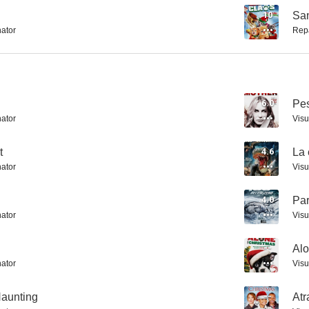
10
Sa
nator
Rep
#holdyourbreath
6.0
Pes
nator
Visu
t
4.6
La 
nator
Visu
4.0
Par
nator
Visu
--
Alo
nator
Visu
Haunting
--
Atr