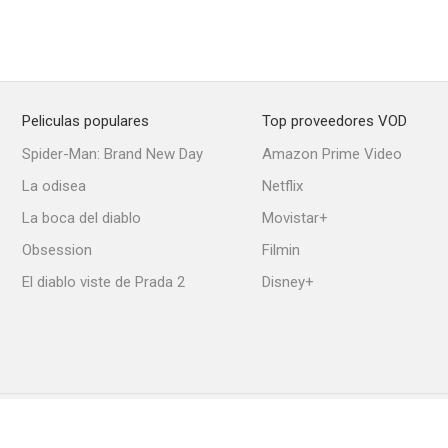
Peliculas populares
Top proveedores VOD
Spider-Man: Brand New Day
Amazon Prime Video
La odisea
Netflix
La boca del diablo
Movistar+
Obsession
Filmin
El diablo viste de Prada 2
Disney+
Política de Cookies
Ajustes de privacidad
Contacto