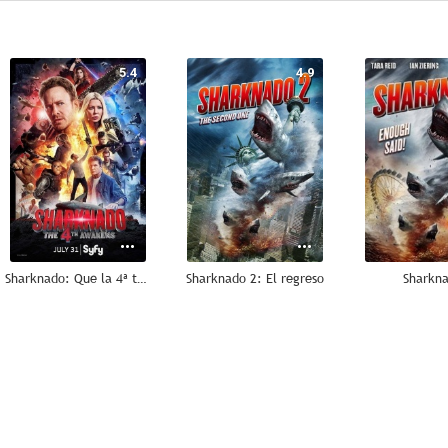
5.4
4.9
Sharknado: Que la 4ª te acompañe
Sharknado 2: El regreso
Sharkn
5.3
5.0