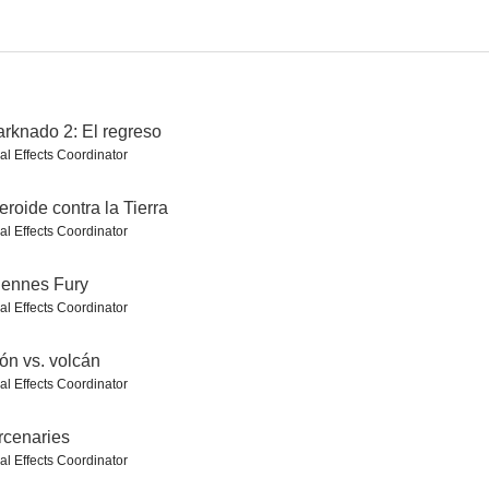
volcán
Mega Shark Vs. Mecha Shark
Mercenaries
rknado 2: El regreso
al Effects Coordinator
--
--
--
eroide contra la Tierra
al Effects Coordinator
dennes Fury
al Effects Coordinator
ón vs. volcán
tra vida
13/13/13
Bikini Spring Break
al Effects Coordinator
cenaries
al Effects Coordinator