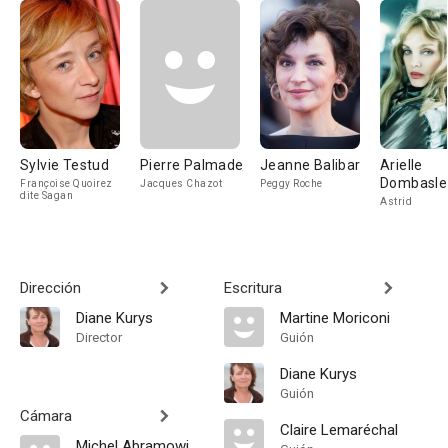
Sylvie Testud
Pierre Palmade
Jeanne Balibar
Arielle
Dombasle
Françoise Quoirez
Jacques Chazot
Peggy Roche
dite Sagan
Astrid
Dirección
Escritura
Diane Kurys
Martine Moriconi
Director
Guión
Diane Kurys
Guión
Cámara
Claire Lemaréchal
Michel Abramowicz