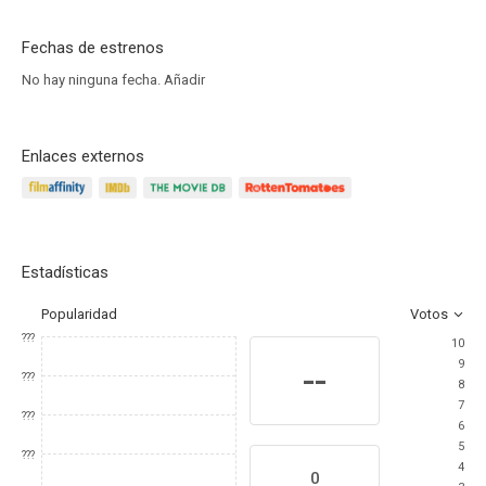
Fechas de estrenos
No hay ninguna fecha.
Añadir
Enlaces externos
Estadísticas
Popularidad
Votos
???
10
9
--
???
8
7
???
6
5
???
4
0