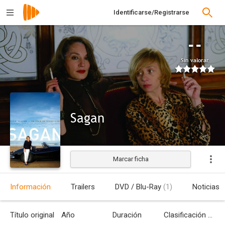
Identificarse/Registrarse
--
Sin valorar
Sagan
Marcar ficha
Estrenada
Información
Trailers
DVD / Blu-Ray
(1)
Noticias
Título original
Año
Duración
Clasificación por edades