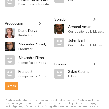
Guión
Director de Fotografía
Sonido
Producción
Armand Amar
Diane Kurys
Compositor de la Música Original
Productor
Julien Baril
Alexandre Arcady
Compositor de la Música Original
Productor
Alexandre Films
Compañía de Produccion
Edición
France 2
Sylvie Gadmer
Compañía de Produccion
Editor
4 más
PlayMax solo ofrece información de películas y series, PlayMax no tiene
relación alguna con el productor o el director de la película. El copyright de
las imágenes, póster, carátula, fotografías y/o cubiertas pertenece a sus