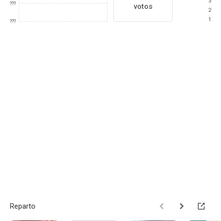
3
???
votos
2
1
???
Reparto