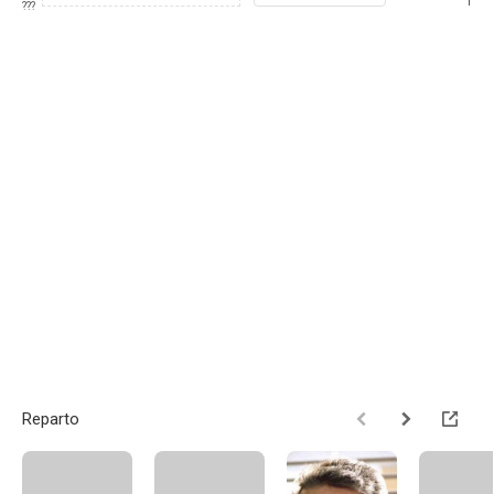
1
???
Reparto