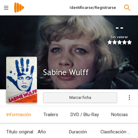
Identificarse/Registrarse
--
Sin valorar
Sabine Wulff
Marcar ficha
Estrenada
Información
Trailers
DVD / Blu-Ray
Noticias
Título original
Año
Duración
Clasificación por edades