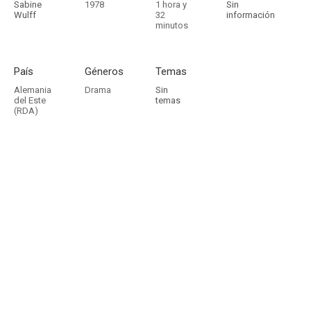
Sabine
1978
1 hora y
Sin
Wulff
32
información
minutos
País
Géneros
Temas
Alemania
Drama
Sin
del Este
temas
(RDA)