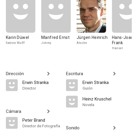
Karin Düwel
Manfred Ernst
Jürgen Heinrich
Hans-Joa
Frank
Sabine Wulff
Jimmy
Atsche
Hansel
Dirección
Escritura
Erwin Stranka
Erwin Stranka
Director
Guión
Heinz Kruschel
Novela
Cámara
Peter Brand
Director de Fotografía
Sonido