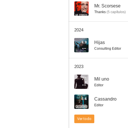
--
Mr. Scorsese
Thanks
(
5
capítulos
)
Hounddog
2024
6.8
8.0
Hijas
Consulting Editor
2023
7.5
Mil uno
Editor
The Glorias
5.4
Cassandro
6.2
Editor
Ver todo