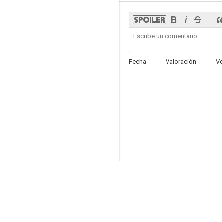
Juliet, desnuda
Fecha
Valoración
V
5.9
Los últimos cinco años
--