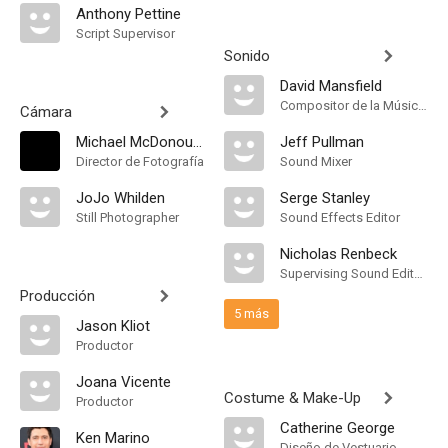
Anthony Pettine
Script Supervisor
Sonido
David Mansfield
Compositor de la Música Original
Cámara
Michael McDonough
Jeff Pullman
Director de Fotografía
Sound Mixer
JoJo Whilden
Serge Stanley
Still Photographer
Sound Effects Editor
Nicholas Renbeck
Supervising Sound Editor, Mezclador de Re-Grabación de Sonido
Producción
5 más
Jason Kliot
Productor
Joana Vicente
Costume & Make-Up
Productor
Catherine George
Ken Marino
Diseño de Vestuario