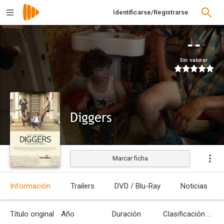
Identificarse/Registrarse
--
Sin valorar
Diggers
Marcar ficha
Estrenada
Información
Trailers
DVD / Blu-Ray
Noticias
Título original
Año
Duración
Clasificación por edades