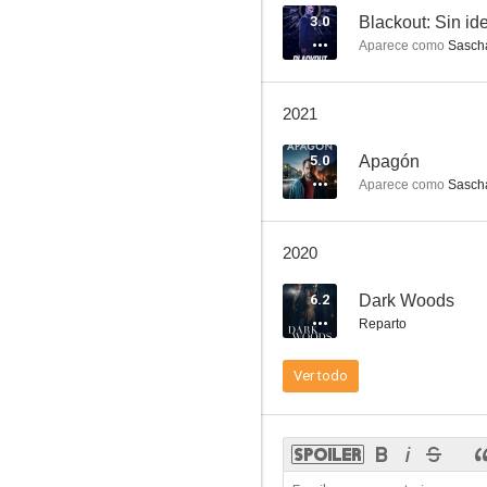
3.0
Blackout: Sin id
Aparece como
Sasch
Apagón
2021
--
5.0
Apagón
Aparece como
Sasch
2020
6.2
Dark Woods
Reparto
Julia Durant ermittelt
Ver todo
--