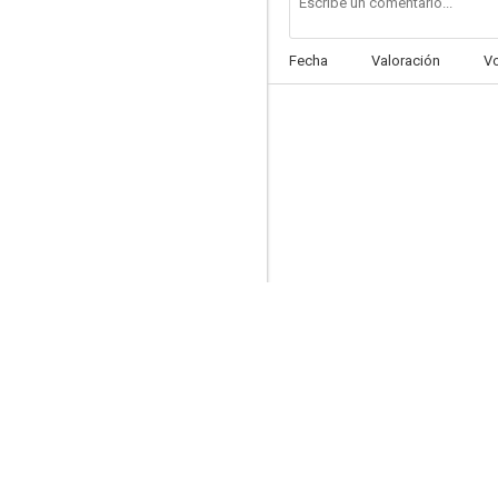
Fecha
Valoración
V
Crímenes bálticos
--
SOKO Wismar
--