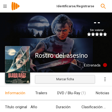
Identificarse/Registrarse
--
Sin valorar
Rostro del asesino
Estrenada
Marcar ficha
Información
Trailers
DVD / Blu-Ray
(1)
Noticias
Título original
Año
Duración
Clasificación por edades