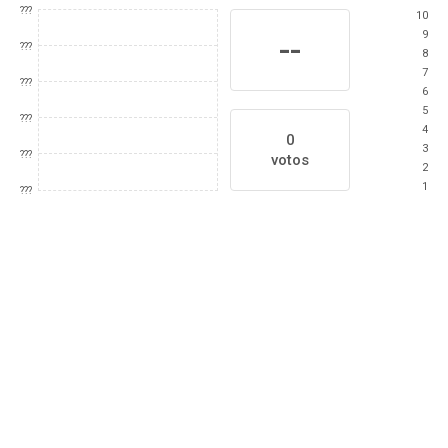
???
10
9
--
???
8
7
???
6
5
???
4
0
3
???
votos
2
1
???