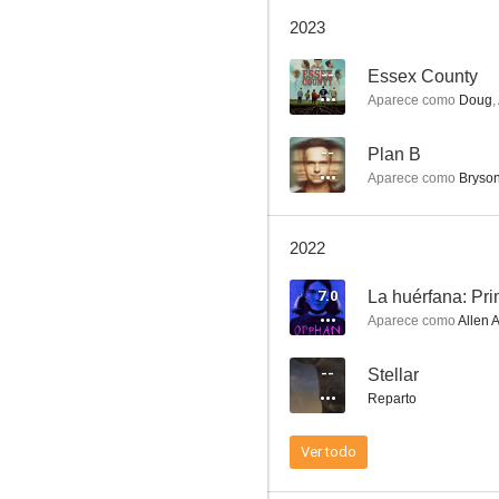
La huérfana: Primer asesinato
2023
7.8
--
Essex County
Aparece como
Doug
,
--
Plan B
Aparece como
Bryson
2022
Being Erica
7.0
La huérfana: Pri
7.0
Aparece como
Allen A
--
Stellar
Reparto
Ver todo