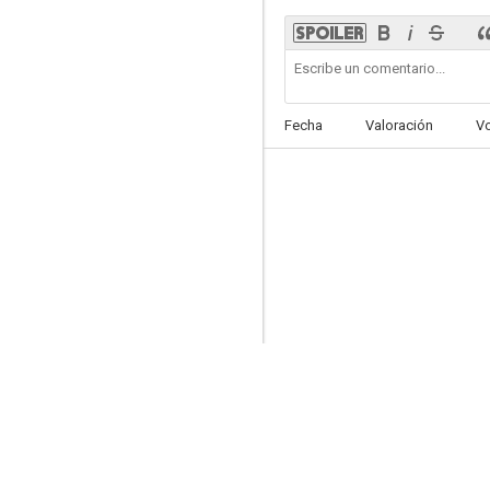
Doble traición
6.3
Fecha
Valoración
V
Al filo del invierno
5.9