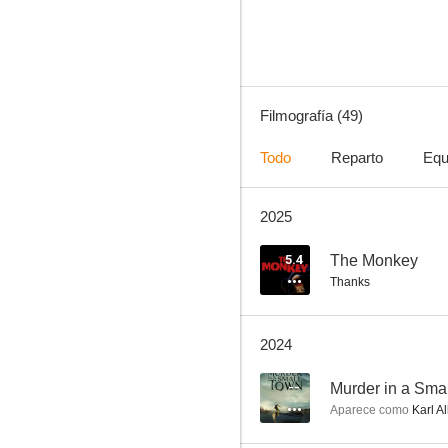
7.7
Filmografía (49)
Todo
Reparto
Equ
2025
Haven
7.0
5.4
The Monkey
Thanks
2024
--
Murder in a Sma
Aparece como
Karl A