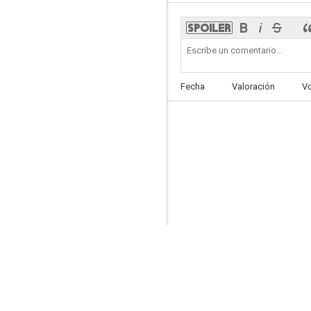
Cita al final del camino
Fecha
Valoración
V
--
El puzzle
--