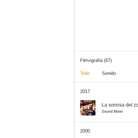
Mediterráneo
6.6
Filmografía (67)
Todo
Sonido
2017
Santa sangre
5.9
--
La sonrisa del z
Sound Mixer
2000