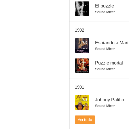
--
El puzzle
Sound Mixer
Excelentísimos cadáveres
1992
5.4
7.9
Espiando a Mar
Sound Mixer
--
Puzzle mortal
Sound Mixer
1991
La mujer del domingo
7.3
Johnny Palillo
1.6
Sound Mixer
Ver todo