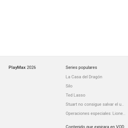
El regodeo
--
PlayMax
2026
Series populares
La Casa del Dragón
Silo
Blue Jeans
Ted Lasso
--
Stuart no consigue salvar el universo
Operaciones especiales: Lioness
Contenido que expirara en VOD