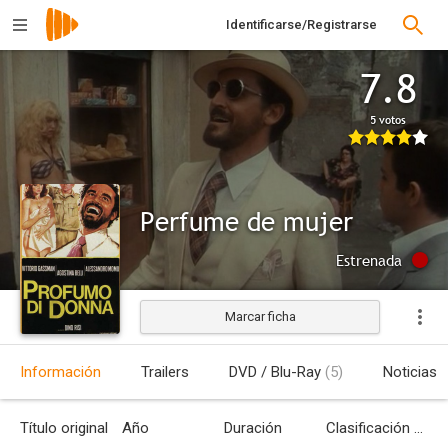
Identificarse/Registrarse
7.8
5 votos
Perfume de mujer
Estrenada
Marcar ficha
Información
Trailers
DVD / Blu-Ray
(5)
Noticias
Título original
Año
Duración
Clasificación por edades