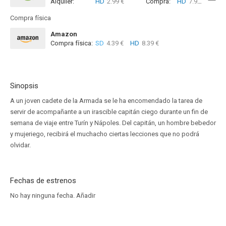
Alquiler:
HD
2.99 €
Compra:
HD
7.99 €
Compra física
Amazon
Compra física:
SD
4.39 €
HD
8.39 €
Sinopsis
A un joven cadete de la Armada se le ha encomendado la tarea de
servir de acompañante a un irascible capitán ciego durante un fin de
semana de viaje entre Turín y Nápoles. Del capitán, un hombre bebedor
y mujeriego, recibirá el muchacho ciertas lecciones que no podrá
olvidar.
Fechas de estrenos
No hay ninguna fecha.
Añadir