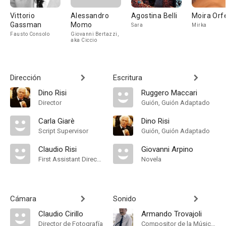
Vittorio
Alessandro
Agostina Belli
Moira Orf
Gassman
Momo
Sara
Mirka
Fausto Consolo
Giovanni Bertazzi,
aka Ciccio
Dirección
Escritura
Dino Risi
Ruggero Maccari
Director
Guión, Guión Adaptado
Carla Giarè
Dino Risi
Script Supervisor
Guión, Guión Adaptado
Claudio Risi
Giovanni Arpino
First Assistant Director
Novela
Cámara
Sonido
Claudio Cirillo
Armando Trovajoli
Director de Fotografía
Compositor de la Música Original