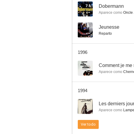
7.6
Dobermann
Aparece como
Oncle 
Girls with Guns
--
Jeunesse
Reparto
--
1996
--
Comment je me su
Aparece como
Chern
1994
Alberto Express
--
--
Aparece como
Lamp
Ver todo