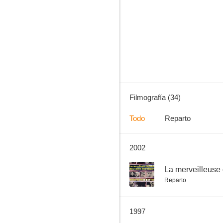
Amor en tiempos de guerra
--
Filmografía (34)
Todo
Reparto
2002
Jeunesse
--
--
La merveilleuse 
Reparto
1997