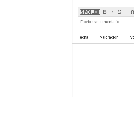
Hôtel de France
Fecha
Valoración
V
--
La petite bande (The Little Gang)
--