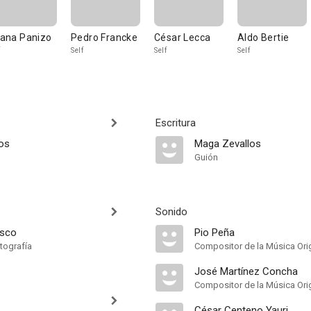
liana Panizo
Pedro Francke
César Lecca
Aldo Bertie
Self
Self
Self
Escritura
os
Maga Zevallos
Guión
Sonido
asco
Pio Peña
tografía
Compositor de la Música Orig
José Martínez Concha
Compositor de la Música Orig
César Centeno Yauri