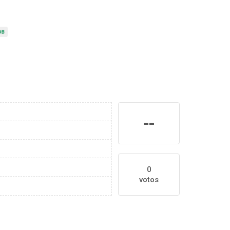
--
0
votos