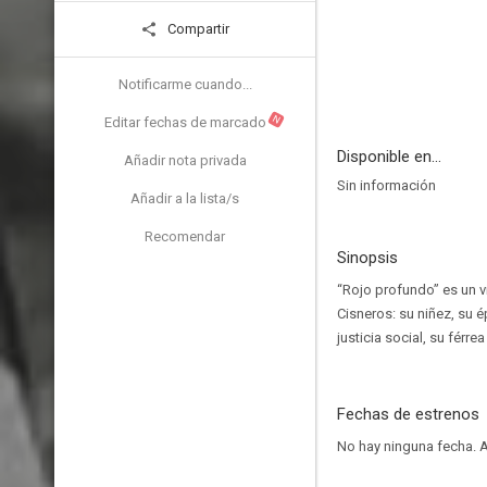
Compartir
Notificarme cuando...
N
Editar fechas de marcado
Disponible en...
Añadir nota privada
Sin información
Añadir a la lista/s
Recomendar
Sinopsis
“Rojo profundo” es un vi
Cisneros: su niñez, su é
justicia social, su fér
Fechas de estrenos
No hay ninguna fecha.
A