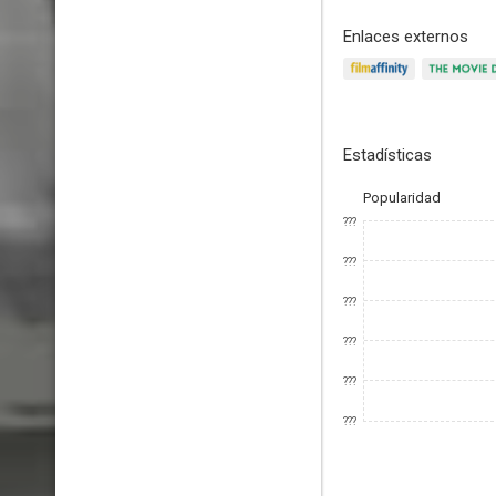
Enlaces externos
Estadísticas
Popularidad
???
???
???
???
???
???