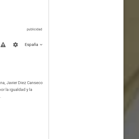
España
uana, Javier Diez Canseco
or la igualdad y la
.