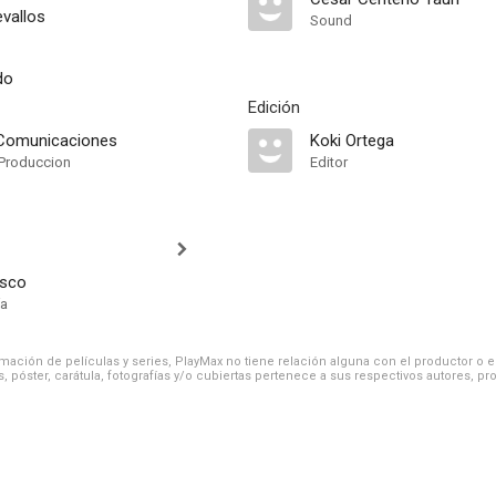
vallos
Sound
do
Edición
 Comunicaciones
Koki Ortega
Produccion
Editor
asco
ía
ación de películas y series, PlayMax no tiene relación alguna con el productor o el d
, póster, carátula, fotografías y/o cubiertas pertenece a sus respectivos autores, pr