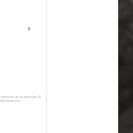
irector de la película. El
oductoras y/o