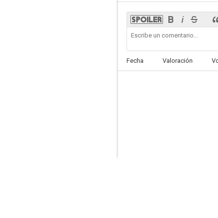
The Secrets She Keeps
Fecha
Valoración
V
--
Strange Bedfellows
--