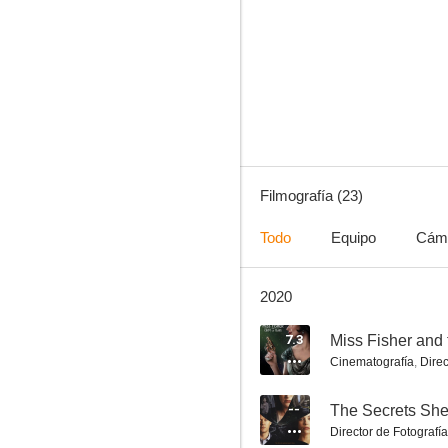
Matrix Reloaded
7.6
Filmografía (23)
Todo
Equipo
Cám
2020
Los amigos de Peter
6.5
7.3
Miss Fisher and 
Cinematografía
,
Direc
--
The Secrets Sh
Director de Fotografía