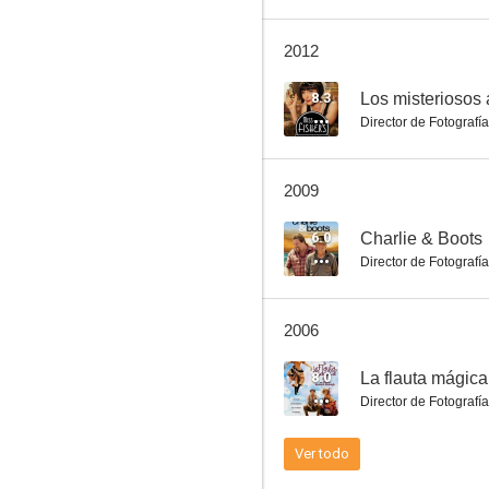
2012
The Munsters' Scary Little Christmas
8.3
Director de Fotografía
5.0
2009
6.0
Charlie & Boots
Director de Fotografía
2006
Maybe Baby
8.0
La flauta mágica
--
Director de Fotografía
Ver todo